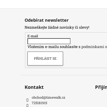
Z
á
Odebírat newsletter
p
Nezmeškejte žádné novinky či slevy!
a
t
E-mail
í
Vložením e-mailu souhlasíte s
podmínkami oc
PŘIHLÁSIT SE
Kontakt
Přij
obchod
@
timewalk.cz
725181915