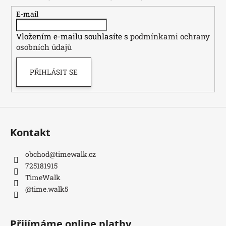
a
t
E-mail
í
Vložením e-mailu souhlasíte s
podmínkami ochrany
osobních údajů
PŘIHLÁSIT SE
Kontakt
obchod
@
timewalk.cz
725181915
TimeWalk
@time.walk5
Přijímáme online platby