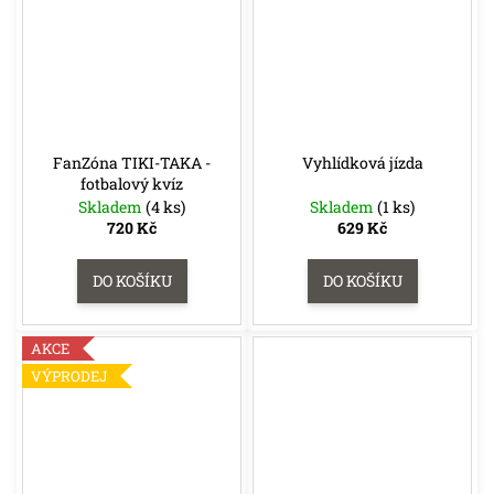
FanZóna TIKI-TAKA -
Vyhlídková jízda
fotbalový kvíz
Skladem
(4 ks)
Skladem
(1 ks)
720 Kč
629 Kč
DO KOŠÍKU
DO KOŠÍKU
AKCE
VÝPRODEJ