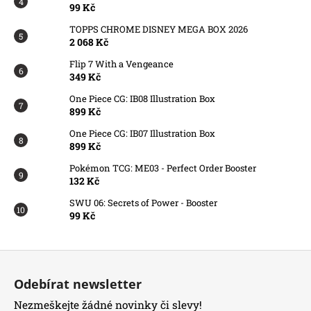
99 Kč
TOPPS CHROME DISNEY MEGA BOX 2026
2 068 Kč
Flip 7 With a Vengeance
349 Kč
One Piece CG: IB08 Illustration Box
899 Kč
One Piece CG: IB07 Illustration Box
899 Kč
Pokémon TCG: ME03 - Perfect Order Booster
132 Kč
SWU 06: Secrets of Power - Booster
99 Kč
Z
á
Odebírat newsletter
p
Nezmeškejte žádné novinky či slevy!