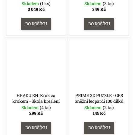
e
Skladem
(1 ks)
Skladem
(3 ks)
A
3 049 Kč
349 Kč
m
e
DO KOŠÍKU
DO KOŠÍKU
ONE
PIECE
CG:
IB08
ILLUSTRATION
BOX
899
Kč
HEADU EN: Krok za
PRIME 3D PUZZLE - GES
krokem - Škola kreslení
Sněžní leopardi 100 dílků
Skladem
(4 ks)
Skladem
(2 ks)
299 Kč
145 Kč
DO KOŠÍKU
DO KOŠÍKU