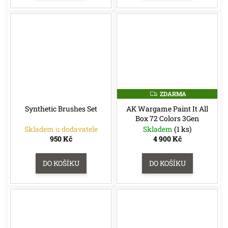
ZDARMA
Z
D
Synthetic Brushes Set
AK Wargame Paint It All
A
R
Box 72 Colors 3Gen
M
Skladem u dodavatele
Skladem
(1 ks)
A
950 Kč
4 900 Kč
DO KOŠÍKU
DO KOŠÍKU