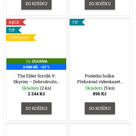
DO KOŠÍKU
DO KOŠÍKU
AKCE
TIP
TIP
VÝPRODEJ
ZDARMA
Z
D
2 950 KČ
–23 %
A
R
The Elder Scrolls V:
Poslední holka:
M
Skyrim – Dobrodružná
Přehrávač videokazeta
A
hra
Krvavý hezký stezky +
Skladem
(2 ks)
Skladem
(5 ks)
promokarta Paula
2 244 Kč
896 Kč
DO KOŠÍKU
DO KOŠÍKU