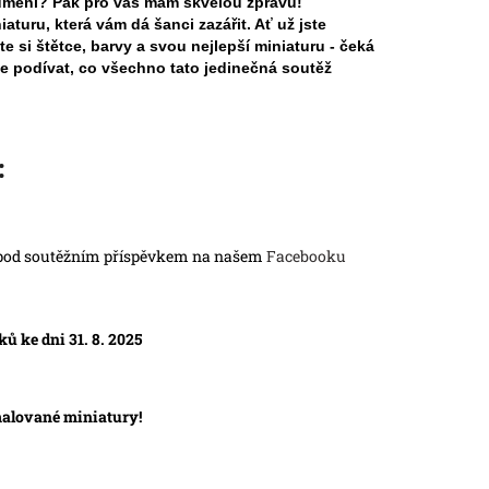
 umění? Pak pro vás mám skvělou zprávu!
turu, která vám dá šanci zazářit. Ať už jste
te si štětce, barvy a svou nejlepší miniaturu - čeká
e podívat, co všechno tato jedinečná soutěž
:
 pod soutěžním příspěvkem na našem
Facebooku
ů ke dni 31. 8. 2025
malované miniatury!