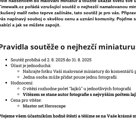
Jste nadšencem do malování miniatur a toužíte ukázat světu své
Timewalk.cz pořádá vzrušující soutěž o nejhezčí namalovanou minia
zkušený malíř nebo teprve začínáte, tato soutěž je pro vás. Připrav
vás napínavý souboj o skvělou cenu a uznání komunity. Pojďme s
nabízí a jak se můžete zapojit.
Pravidla soutěže o nejhezčí miniaturu
Soutěž probíhá od 2. 8. 2025 do 31. 8. 2025
Účast je jednoduchá:
Nahrajte fotku Vaší malované miniatury do komentářů
Jedna osoba může přidat pouze jednu fotografii
Hodnocení:
O vítězi rozhodne počet "lajků" u jednotlivých fotografií
Vítězem se stane autor fotografie s nejvyšším počtem lajk
Cena pro vítěze:
Master set Heroscape
Přejeme všem účastníkům hodně štěstí a těšíme se na Vaše krásné 