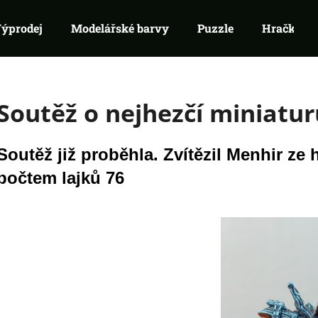
ýprodej
Modelářské barvy
Puzzle
Hračky
Co potřebujete najít?
Soutěž o nejhezčí miniatur
HLEDAT
Soutěž již proběhla. Zvítězil Menhir ze
Doporučujeme
počtem lajků 76
RIFTBOUND: LEAGUE OF LEGENDS
SWU 08: ASHES
TCG - UNLEASHED: BOOSTER
BOOSTER
139 Kč
99 Kč