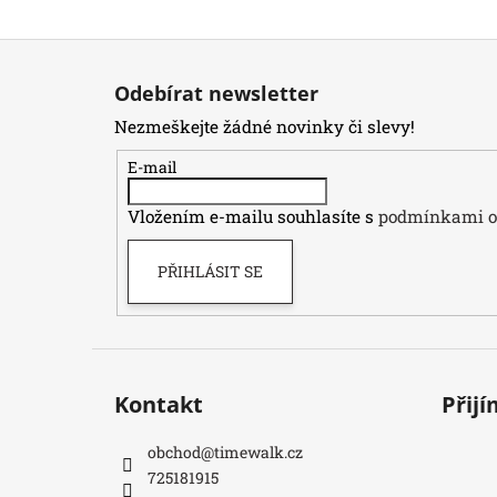
Z
á
Odebírat newsletter
p
Nezmeškejte žádné novinky či slevy!
a
t
E-mail
í
Vložením e-mailu souhlasíte s
podmínkami oc
PŘIHLÁSIT SE
Kontakt
Přij
obchod
@
timewalk.cz
725181915