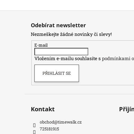
Z
á
Odebírat newsletter
p
Nezmeškejte žádné novinky či slevy!
a
t
E-mail
í
Vložením e-mailu souhlasíte s
podmínkami oc
PŘIHLÁSIT SE
Kontakt
Přij
obchod
@
timewalk.cz
725181915