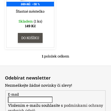
d
r
359 KČ
–58 %
a
u
o
j
Šťastné městečko
k
d
í
t
Skladem
(1 ks)
u
t
149 Kč
ů
k
?
t
DO KOŠÍKU
ů
1
položek celkem
O
HLEDAT
v
D
Z
l
o
á
á
p
Odebírat newsletter
d
p
o
a
Nezmeškejte žádné novinky či slevy!
a
r
c
u
t
E-mail
í
č
í
p
u
Vložením e-mailu souhlasíte s
podmínkami ochrany
r
j
osobních údajů