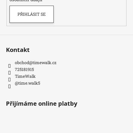
v
e
k
m
PŘIHLÁSIT SE
y
e
v
ý
p
ONE
PIECE
i
CG:
s
Kontakt
IB08
u
ILLUSTRATION
BOX
obchod
@
timewalk.cz
899
725181915
Kč
TimeWalk
@time.walk5
Přijímáme online platby