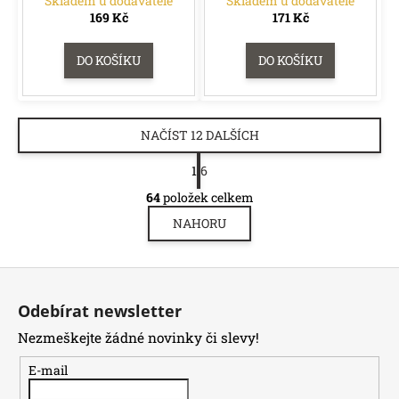
Skladem u dodavatele
Skladem u dodavatele
169 Kč
171 Kč
DO KOŠÍKU
DO KOŠÍKU
NAČÍST 12 DALŠÍCH
S
1
6
t
O
r
64
položek celkem
v
á
NAHORU
l
n
á
k
o
d
Z
v
a
á
á
c
Odebírat newsletter
n
p
í
í
Nezmeškejte žádné novinky či slevy!
p
a
r
t
E-mail
v
í