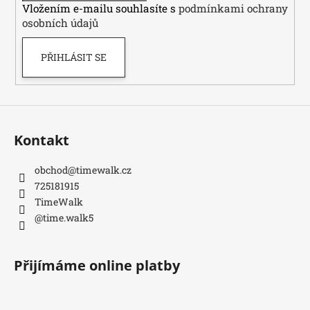
k
Vložením e-mailu souhlasíte s
podmínkami ochrany
y
osobních údajů
v
ý
PŘIHLÁSIT SE
p
i
s
u
Kontakt
obchod
@
timewalk.cz
725181915
TimeWalk
@time.walk5
Přijímáme online platby