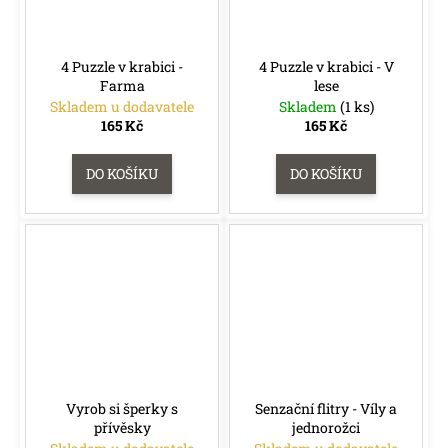
4 Puzzle v krabici -
4 Puzzle v krabici - V
Farma
lese
Skladem u dodavatele
Skladem
(1 ks)
165 Kč
165 Kč
DO KOŠÍKU
DO KOŠÍKU
Vyrob si šperky s
Senzační flitry - Víly a
přívěsky
jednorožci