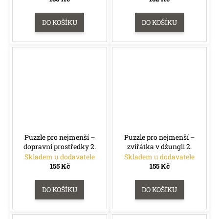
e
m
DO KOŠÍKU
DO KOŠÍKU
e
TOPPS
CHROME
DISNEY
MEGA
BOX
2026
2
068
Kč
Puzzle pro nejmenší –
Puzzle pro nejmenší –
dopravní prostředky 2.
zvířátka v džungli 2.
Skladem u dodavatele
Skladem u dodavatele
155 Kč
155 Kč
DO KOŠÍKU
DO KOŠÍKU