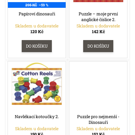
d
r
295 KČ
–59 %
a
u
o
j
Papíroví dinosauři
Puzzle – moje první
k
anglické číslice 2.
d
í
t
Skladem u dodavatele
Skladem u dodavatele
u
t
120 Kč
142 Kč
ů
k
?
t
DO KOŠÍKU
DO KOŠÍKU
ů
HLEDAT
D
o
p
o
r
u
Navlékací kotoučky 2.
Puzzle pro nejmenší -
č
Dinosauři
u
Skladem u dodavatele
Skladem u dodavatele
j
150 Kč
152 Kč