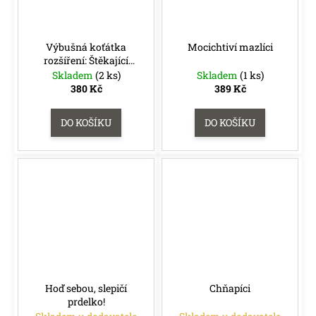
Výbušná koťátka
Mocichtiví mazlíci
rozšíření: Štěkající
koťátka
Skladem
(2 ks)
Skladem
(1 ks)
380 Kč
389 Kč
DO KOŠÍKU
DO KOŠÍKU
Hoď sebou, slepičí
Chňapíci
prdelko!