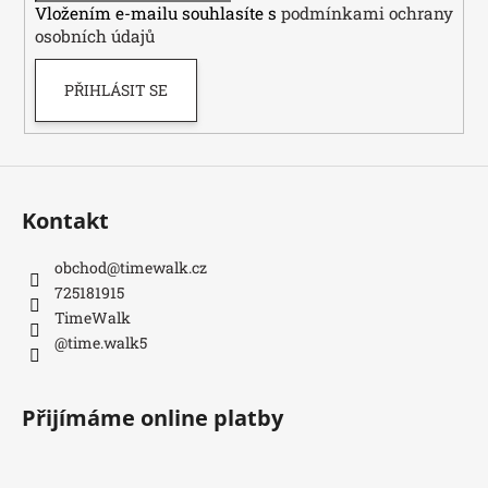
k
Vložením e-mailu souhlasíte s
podmínkami ochrany
y
osobních údajů
v
ý
PŘIHLÁSIT SE
p
i
s
u
Kontakt
obchod
@
timewalk.cz
725181915
TimeWalk
@time.walk5
Přijímáme online platby