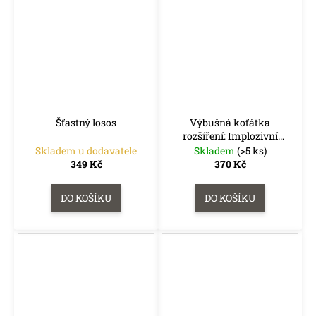
Šťastný losos
Výbušná koťátka
rozšíření: Implozivní
koťátka
Skladem u dodavatele
Skladem
(>5 ks)
349 Kč
370 Kč
DO KOŠÍKU
DO KOŠÍKU