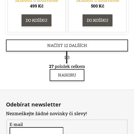
Skladem u dodavatele
Skladem u dodavatele
499 Kč
500 Kč
DO KOŠÍKU
DO KOŠÍKU
NAČÍST 12 DALŠÍCH
S
1
3
t
O
r
27
položek celkem
v
á
NAHORU
l
n
á
k
o
d
Z
v
a
á
á
c
Odebírat newsletter
n
p
í
í
Nezmeškejte žádné novinky či slevy!
p
a
r
t
E-mail
v
í