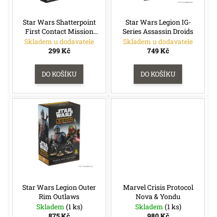
d
r
a
u
o
j
Star Wars Shatterpoint
Star Wars Legion IG-
k
First Contact Mission
Series Assassin Droids
d
í
Pack
t
Skladem u dodavatele
Skladem u dodavatele
u
t
299 Kč
749 Kč
ů
k
?
t
DO KOŠÍKU
DO KOŠÍKU
ů
HLEDAT
D
o
p
o
r
u
Star Wars Legion Outer
Marvel Crisis Protocol
č
Rim Outlaws
Nova & Yondu
u
Skladem
(1 ks)
Skladem
(1 ks)
j
875 Kč
980 Kč