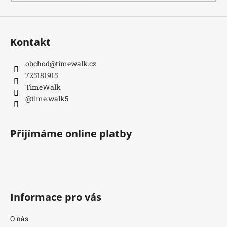
ý
p
i
s
Kontakt
u
obchod
@
timewalk.cz
725181915
TimeWalk
@time.walk5
Přijímáme online platby
Informace pro vás
O nás