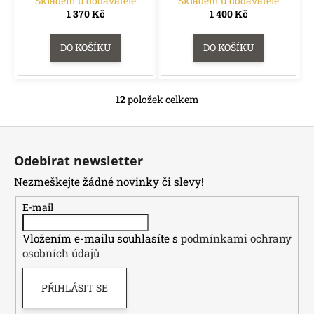
Skladem u dodavatele
Skladem u dodavatele
1 370 Kč
1 400 Kč
DO KOŠÍKU
DO KOŠÍKU
12
položek celkem
O
v
Z
l
á
á
Odebírat newsletter
d
p
a
Nezmeškejte žádné novinky či slevy!
a
c
t
E-mail
í
í
p
Vložením e-mailu souhlasíte s
podmínkami ochrany
r
osobních údajů
v
k
PŘIHLÁSIT SE
y
v