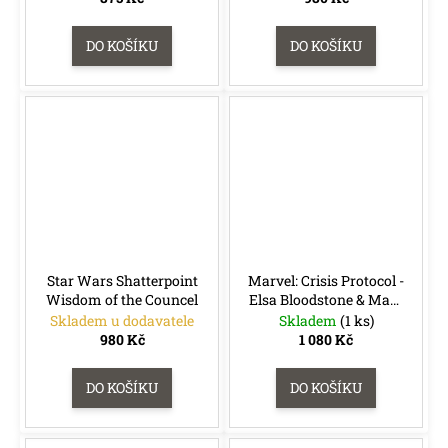
e
m
DO KOŠÍKU
DO KOŠÍKU
e
RIFTBOUND:
LEAGUE
OF
LEGENDS
TCG
-
UNLEASHED:
BOOSTER
139
Kč
Star Wars Shatterpoint
Marvel: Crisis Protocol -
Původně:
Wisdom of the Councel
Elsa Bloodstone & Man-
169
Thing
Skladem u dodavatele
Skladem
(1 ks)
Kč
980 Kč
1 080 Kč
DO KOŠÍKU
DO KOŠÍKU