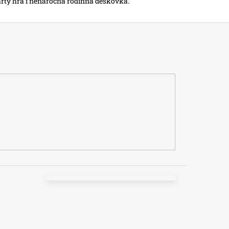
párty hra i nenáročná rodinná deskovka.