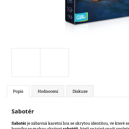
Popis
Hodnocení
Diskuze
Sabotér
Sabotér
je zábavná karetní hra se skrytou identitou, ve které se
horníky se mohou skrývat
sabotéři
, kteří se tajně snaží společ