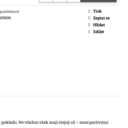
Tisk
/postřehové
105806
Zeptat se
Hlídat
Sdílet
 k pokladu. Ne všichni však mají stejný cíl – mezi poctivými