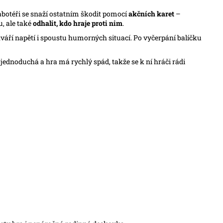
Sabotéři se snaží ostatním škodit pomocí
akčních karet
–
u, ale také
odhalit, kdo hraje proti nim
.
ytváří napětí i spoustu humorných situací. Po vyčerpání balíčku
u jednoduchá a hra má rychlý spád, takže se k ní hráči rádi