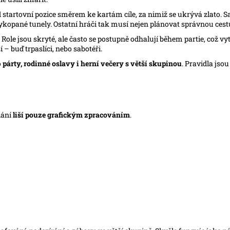
d startovní pozice směrem ke kartám cíle, za nimiž se ukrývá zlato. 
vykopané tunely. Ostatní hráči tak musí nejen plánovat správnou cest
. Role jsou skryté, ale často se postupně odhalují během partie, což v
 – buď trpaslíci, nebo sabotéři.
o
párty, rodinné oslavy i herní večery s větší skupinou
. Pravidla jso
dání
liší pouze grafickým zpracováním
.