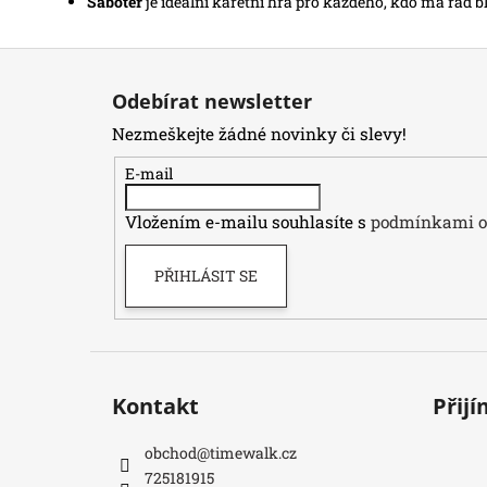
Sabotér
je ideální karetní hra pro každého, kdo má rád b
Z
á
Odebírat newsletter
p
Nezmeškejte žádné novinky či slevy!
a
t
E-mail
í
Vložením e-mailu souhlasíte s
podmínkami oc
PŘIHLÁSIT SE
Kontakt
Přij
obchod
@
timewalk.cz
725181915