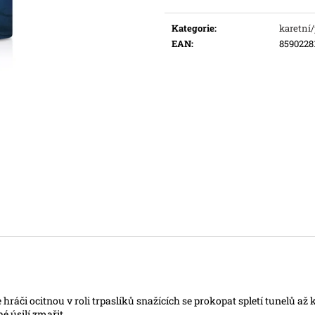
Měrná
Původně:
169 Kč
cena:
Kategorie
:
karetní
EAN
:
8590228
 hráči ocitnou v roli trpaslíků snažících se prokopat spletí tunelů až
né úsilí zmařit.