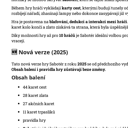
Během hry hráči vykládají
karty cest
, kterými budují tunely o
rozbíjejí nářadí, zhasínají lampy nebo dokonce zasypávají již 
Hra je postavena na
blafování, dedukci a interakci mezi hráči
karet kolo končí a zlato získává ta strana, která byla úspěšnější
Díky možnosti hry až pro
10 hráčů
je Sabotér ideální volbou pr
vracejí.
🆕
Nová verze (2025)
Tato nová verze hry Sabotér z roku
2025
se od předchozího vy
Obsah balení i pravidla hry zůstávají beze změny.
Obsah balení
44 karet cest
28 karet zlata
27 akčních karet
11 karet trpaslíků
pravidla hry