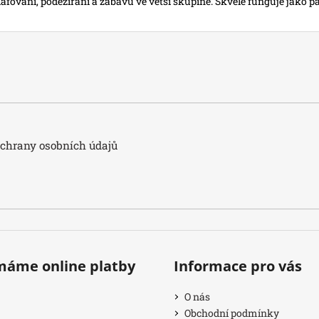
lafování, podezírání a zábavu ve větší skupině. Skvěle funguje jako 
hrany osobních údajů
ímáme online platby
Informace pro vás
O nás
Obchodní podmínky