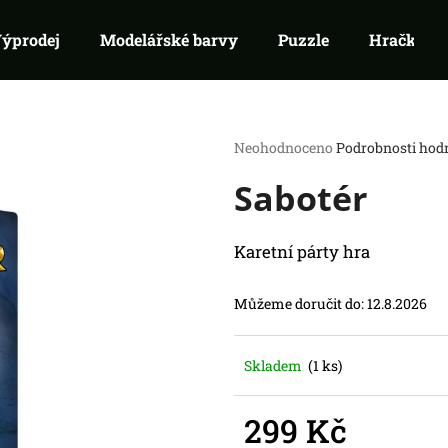
ýprodej
Modelářské barvy
Puzzle
Hračky
Co potřebujete najít?
Průměrné
Neohodnoceno
Podrobnosti hod
hodnocení
Sabotér
produktu
HLEDAT
je
Doporučujeme
0,0
z
Karetní párty hra
5
hvězdiček.
Můžeme doručit do:
12.8.2026
Skladem
(1 ks)
RIFTBOUND: LEAGUE OF LEGENDS
SWU 08: ASHES
TCG - UNLEASHED: BOOSTER
BOOSTER
299 Kč
139 Kč
99 Kč