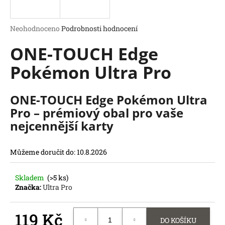
a
j
Průměrné
Neohodnoceno
Podrobnosti hodnocení
í
hodnocení
ONE-TOUCH Edge
produktu
t
je
?
Pokémon Ultra Pro
0,0
z
5
hvězdiček.
ONE-TOUCH Edge Pokémon Ultra
Pro – prémiový obal pro vaše
HLEDAT
nejcennější karty
D
o
Můžeme doručit do:
10.8.2026
p
o
r
Skladem
(>5 ks)
u
Značka:
Ultra Pro
č
u
119 Kč
j
DO KOŠÍKU