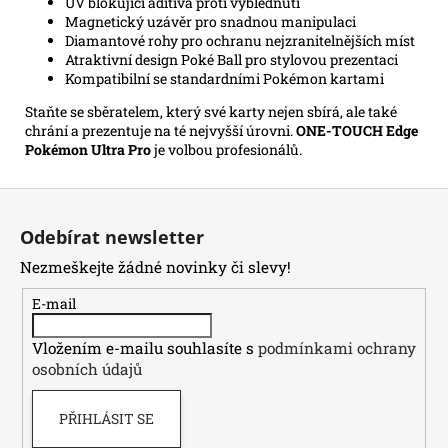
UV blokující aditiva proti vyblednutí
Magnetický uzávěr pro snadnou manipulaci
Diamantové rohy pro ochranu nejzranitelnějších míst
Atraktivní design Poké Ball pro stylovou prezentaci
Kompatibilní se standardními Pokémon kartami
Staňte se sběratelem, který své karty nejen sbírá, ale také
chrání a prezentuje na té nejvyšší úrovni.
ONE-TOUCH Edge
Pokémon Ultra Pro
je volbou profesionálů.
Z
á
Odebírat newsletter
p
Nezmeškejte žádné novinky či slevy!
a
t
E-mail
í
Vložením e-mailu souhlasíte s
podmínkami ochrany
osobních údajů
PŘIHLÁSIT SE