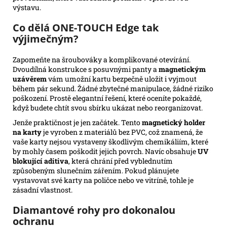
výstavu.
Co dělá ONE-TOUCH Edge tak
výjimečným?
Zapomeňte na šroubováky a komplikované otevírání.
Dvoudílná konstrukce s posuvnými panty a
magnetickým
uzávěrem
vám umožní kartu bezpečně uložit i vyjmout
během pár sekund. Žádné zbytečné manipulace, žádné riziko
poškození. Prostě elegantní řešení, které oceníte pokaždé,
když budete chtít svou sbírku ukázat nebo reorganizovat.
Jenže praktičnost je jen začátek. Tento
magnetický holder
na karty
je vyroben z materiálů bez PVC, což znamená, že
vaše karty nejsou vystaveny škodlivým chemikáliím, které
by mohly časem poškodit jejich povrch. Navíc obsahuje
UV
blokující aditiva
, která chrání před vyblednutím
způsobeným slunečním zářením. Pokud plánujete
vystavovat své karty na poličce nebo ve vitríně, tohle je
zásadní vlastnost.
Diamantové rohy pro dokonalou
ochranu