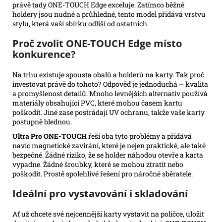
právě tady ONE-TOUCH Edge exceluje. Zatímco běžné
holdery jsou nudné a průhledné, tento model přidává vrstvu
stylu, která vaši sbírku odliší od ostatních.
Proč zvolit ONE-TOUCH Edge místo
konkurence?
Na trhu existuje spousta obalů a holderů na karty. Tak proč
investovat právě do tohoto? Odpověď je jednoduchá – kvalita
a promyšlenost detailů. Mnoho levnějších alternativ používá
materiály obsahující PVC, které mohou časem kartu
poškodit. Jiné zase postrádají UV ochranu, takže vaše karty
postupně blednou.
Ultra Pro ONE-TOUCH
řeší oba tyto problémy a přidává
navíc magnetické zavírání, které je nejen praktické, ale také
bezpečné. Žádné riziko, že se holder náhodou otevře a karta
vypadne. Žádné šroubky, které se mohou ztratit nebo
poškodit. Prostě spolehlivé řešení pro náročné sběratele.
Ideální pro vystavování i skladování
Ať už chcete své nejcennější karty vystavit na poličce, uložit