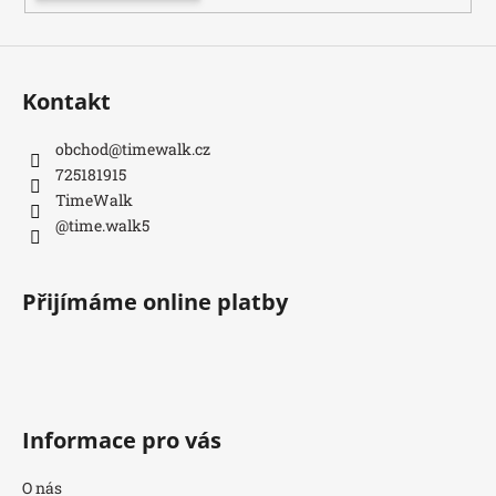
Kontakt
obchod
@
timewalk.cz
725181915
TimeWalk
@time.walk5
Přijímáme online platby
Informace pro vás
O nás