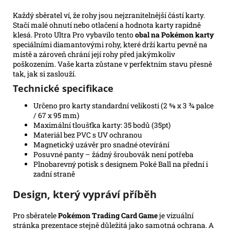
Každý sběratel ví, že rohy jsou nejzranitelnější částí karty.
Stačí malé ohnutí nebo otlačení a hodnota karty rapidně
klesá. Proto Ultra Pro vybavilo tento
obal na Pokémon karty
speciálními diamantovými rohy, které drží kartu pevně na
místě a zároveň chrání její rohy před jakýmkoliv
poškozením. Vaše karta zůstane v perfektním stavu přesně
tak, jak si zaslouží.
Technické specifikace
Určeno pro karty standardní velikosti (2 ⅝ x 3 ¾ palce
/ 67 x 95 mm)
Maximální tloušťka karty: 35 bodů (35pt)
Materiál bez PVC s UV ochranou
Magnetický uzávěr pro snadné otevírání
Posuvné panty – žádný šroubovák není potřeba
Plnobarevný potisk s designem Poké Ball na přední i
zadní straně
Design, který vypráví příběh
Pro sběratele
Pokémon Trading Card Game
je vizuální
stránka prezentace stejně důležitá jako samotná ochrana. A