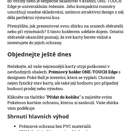
do vitríny nebo je bezpečně skladovat v krabici, ONE-TOUCH
Edge je univerzálním řešením. Jeho kompaktní rozměry
umožňují snadné skladování, zatímco atraktivní design z něj
dělá perfektní výstavní kus.
Přemýšlíte, jak prezentovat svou sbírku na srazech sběratelů
nebo při výměnách? S tímto holderem uděláte dojem. Ostatní
sběratelé okamžitě poznají, že své karty berete vážně a
investujete do jejich ochrany.
Objednejte ještě dnes
Nečekejte, až vaše nejcennější karty utrpí poškození v
nevhodných obalech.
Prémiový holder ONE-TOUCH Edge
s
designem Poké Ball je investicí, která se vyplatí. Chráníte
nejen fyzický stav karty, ale také její hodnotu pro případný
budoucí prodej nebo výměnu.
Klikněte na tlačítko
"Přidat do košíku"
a zajistěte svým
Pokémon kartám ochranu, kterou si zaslouží. Vaše sbírka
vám poděkuje.
Shrnutí hlavních výhod
Prémiová ochrana bez PVC materiálů