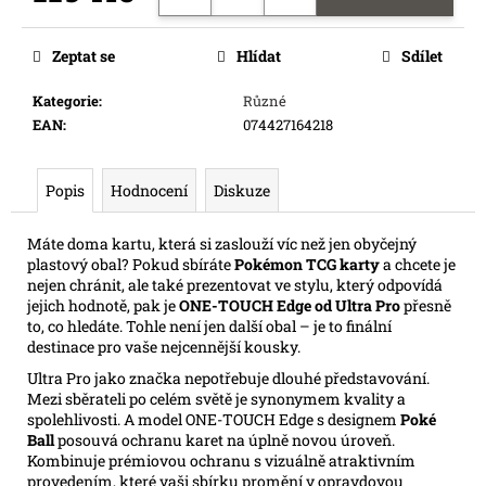
e
Měrná
m
cena:
Zeptat se
Hlídat
Sdílet
e
Kategorie
:
Různé
EAN
:
074427164218
RIFTBOUND:
LEAGUE
OF
LEGENDS
Popis
Hodnocení
Diskuze
TCG
-
UNLEASHED:
Máte doma kartu, která si zaslouží víc než jen obyčejný
BOOSTER
plastový obal? Pokud sbíráte
Pokémon TCG karty
a chcete je
139
nejen chránit, ale také prezentovat ve stylu, který odpovídá
Kč
jejich hodnotě, pak je
ONE-TOUCH Edge od Ultra Pro
přesně
Původně:
to, co hledáte. Tohle není jen další obal – je to finální
169
destinace pro vaše nejcennější kousky.
Kč
Ultra Pro jako značka nepotřebuje dlouhé představování.
Mezi sběrateli po celém světě je synonymem kvality a
spolehlivosti. A model ONE-TOUCH Edge s designem
Poké
Ball
posouvá ochranu karet na úplně novou úroveň.
Kombinuje prémiovou ochranu s vizuálně atraktivním
provedením, které vaši sbírku promění v opravdovou