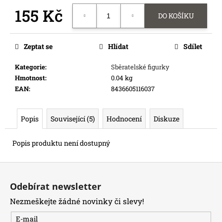
e
155 Kč
DO KOŠÍKU
m
e
Měrná
cena:
Zeptat se
Hlídat
Sdílet
ONE
PIECE
Kategorie
:
Sběratelské figurky
CG:
Hmotnost
:
0.04 kg
IB08
EAN
:
8436605116037
ILLUSTRATION
BOX
899
Popis
Související (5)
Hodnocení
Diskuze
Kč
Popis produktu není dostupný
Z
á
Odebírat newsletter
p
Nezmeškejte žádné novinky či slevy!
a
t
E-mail