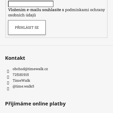
í
Vložením e-mailu souhlasíte s
podmínkami ochrany
osobních údajů
PŘIHLÁSIT SE
Kontakt
obchod
@
timewalk.cz
725181915
TimeWalk
@time.walk5
Přijímáme online platby