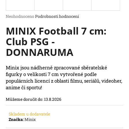
a
j
Průměrné
Neohodnoceno
Podrobnosti hodnocení
í
hodnocení
MINIX Football 7 cm:
produktu
t
je
?
Club PSG -
0,0
z
DONNARUMA
5
hvězdiček.
Minix jsou nádherně zpracované sběratelské
HLEDAT
figurky o velikosti 7 cm vytvořené podle
D
populárních licencí z oblasti filmu, seriálů, videoher,
o
anime či sportu!
p
o
Můžeme doručit do:
13.8.2026
r
u
č
Skladem u dodavatele
Značka:
Minix
u
j