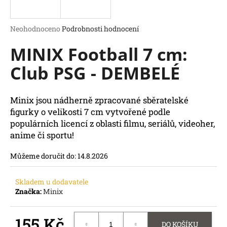
a
j
Průměrné
Neohodnoceno
Podrobnosti hodnocení
í
hodnocení
MINIX Football 7 cm:
produktu
t
je
?
Club PSG - DEMBELÉ
0,0
z
5
hvězdiček.
Minix jsou nádherně zpracované sběratelské
figurky o velikosti 7 cm vytvořené podle
HLEDAT
populárních licencí z oblasti filmu, seriálů, videoher,
D
anime či sportu!
o
p
Můžeme doručit do:
14.8.2026
o
r
Skladem u dodavatele
u
Značka:
Minix
č
u
155 Kč
j
DO KOŠÍKU