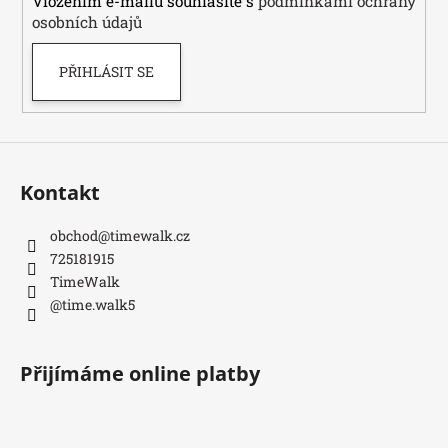
Vložením e-mailu souhlasíte s
podmínkami ochrany
osobních údajů
PŘIHLÁSIT SE
Kontakt
obchod
@
timewalk.cz
725181915
TimeWalk
@time.walk5
Přijímáme online platby