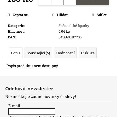
e
Měrná
m
cena:
e
Zeptat se
Hlídat
Sdílet
Kategorie
:
Sběratelské figurky
RIFTBOUND:
Hmotnost
:
0.04 kg
LEAGUE
EAN
:
8436605117706
OF
LEGENDS
TCG
-
Popis
Související (5)
Hodnocení
Diskuze
UNLEASHED:
BOOSTER
Popis produktu není dostupný
139
Kč
Z
Původně:
169
á
Kč
Odebírat newsletter
p
Nezmeškejte žádné novinky či slevy!
a
t
E-mail
í