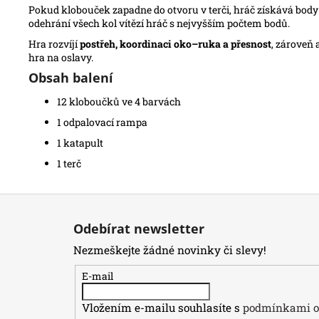
Pokud klobouček zapadne do otvoru v terči, hráč získává body p
odehrání všech kol vítězí hráč s nejvyšším počtem bodů.
Hra rozvíjí
postřeh, koordinaci oko–ruka a přesnost
, zároveň 
hra na oslavy.
Obsah balení
12 kloboučků ve 4 barvách
1 odpalovací rampa
1 katapult
1 terč
Z
á
Odebírat newsletter
p
Nezmeškejte žádné novinky či slevy!
a
t
E-mail
í
Vložením e-mailu souhlasíte s
podmínkami oc