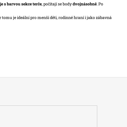
e s barvou sekce terče
, počítají se body
dvojnásobně
. Po
 tomu je ideální pro menší děti, rodinné hraní i jako zábavná