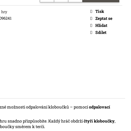
č
Tisk
 hry
096241
Zeptat se
Hlídat
Sdílet
různé možnosti odpalování kloboučků – pomocí
odpalovací
si hru snadno přizpůsobíte. Každý hráč obdrží
čtyři kloboučky
,
loboučky směrem k terči.