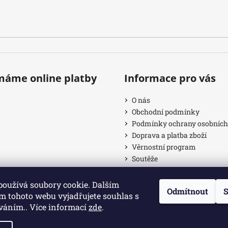
ímáme online platby
Informace pro vás
O nás
Obchodní podmínky
Podmínky ochrany osobních
Doprava a platba zboží
Věrnostní program
Soutěže
Provizní systém
Články
používá soubory cookie. Dalším
Odmítnout
S
Kamenná prodejna
m tohoto webu vyjadřujete souhlas s
íváním.. Více informací
zde
.
razena.