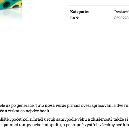
Měrná
Původně:
169 K
cena:
Kategorie
:
Deskové
EAN
:
8590228
pělé už po generace. Tato
nová verze
přináší svěží zpracování a dvě 
če a získat co nejvíce bodů.
iště i počet kol si hráči určují sami podle věku a zkušeností, takže 
řílet pomocí rampy nebo katapultu, a postupně vystřelí všechny své k