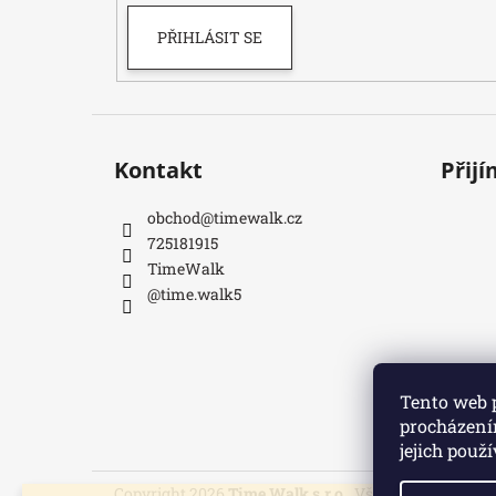
PŘIHLÁSIT SE
Kontakt
Přij
obchod
@
timewalk.cz
725181915
TimeWalk
@time.walk5
Tento web 
procházení
jejich použ
Copyright 2026
Time Walk s.r.o.
. Všechna práva vyh