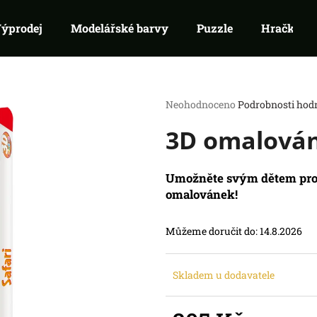
ýprodej
Modelářské barvy
Puzzle
Hračky
Co potřebujete najít?
Průměrné
Neohodnoceno
Podrobnosti hod
hodnocení
3D omalovánk
produktu
HLEDAT
je
Doporučujeme
0,0
z
Umožněte svým dětem proz
5
omalovánek!
hvězdiček.
Můžeme doručit do:
14.8.2026
Skladem u dodavatele
RIFTBOUND: LEAGUE OF LEGENDS
SWU 08: ASHES
TCG - UNLEASHED: BOOSTER
BOOSTER
139 Kč
99 Kč