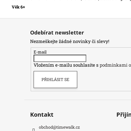
Věk 6+
Z
á
Odebírat newsletter
p
Nezmeškejte žádné novinky či slevy!
a
t
E-mail
í
Vložením e-mailu souhlasíte s
podmínkami oc
PŘIHLÁSIT SE
Kontakt
Přij
obchod
@
timewalk.cz