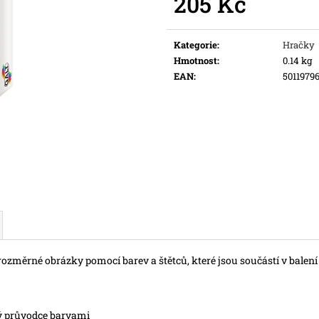
205 Kč
Původně:
169 Kč
Měrná
cena:
Kategorie
:
Hračky
Hmotnost
:
0.14 kg
EAN
:
5011979
změrné obrázky pomocí barev a štětců, které jsou součástí v balení 
ký průvodce barvami