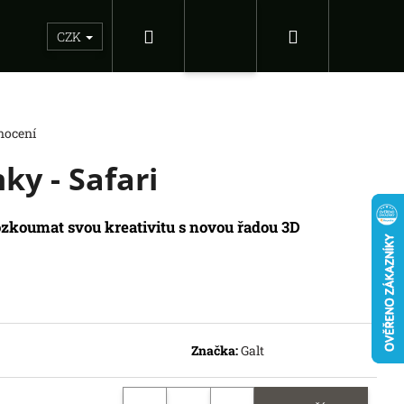
Hledat
Nákupní
Sběratelské figurky
Dárkové inspirace
Doplňky
CZK
Přihlášení
košík
nocení
y - Safari
koumat svou kreativitu s novou řadou 3D
Následující
Značka:
Galt
 OF THE EMPIRE -