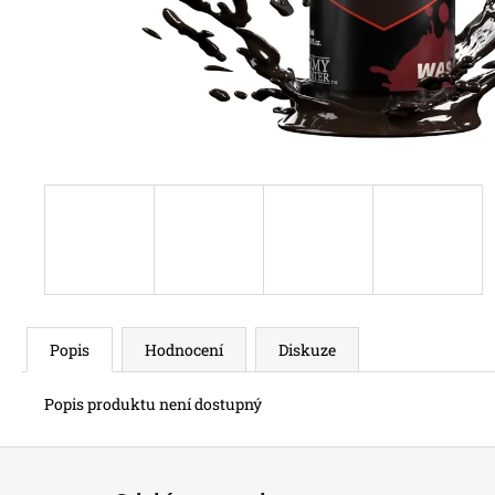
Popis
Hodnocení
Diskuze
Popis produktu není dostupný
Z
á