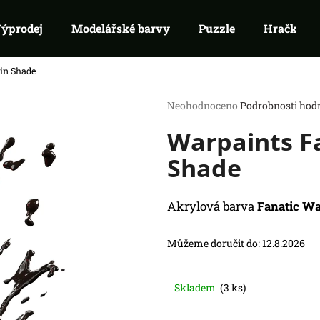
ýprodej
Modelářské barvy
Puzzle
Hračky
kin Shade
Co potřebujete najít?
Průměrné
Neohodnoceno
Podrobnosti hod
hodnocení
Warpaints Fa
produktu
HLEDAT
je
Doporučujeme
Shade
0,0
z
5
hvězdiček.
Akrylová barva
Fanatic Wa
Můžeme doručit do:
12.8.2026
SWU 08: ASHES OF THE EMPIRE -
RIFTBOUND: L
Skladem
(3 ks)
BOOSTER
TCG - UNLEASH
99 Kč
139 Kč