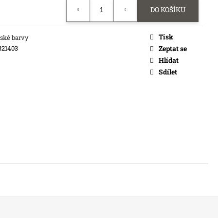
č
DO KOŠÍKU
Tisk
ské barvy
321403
Zeptat se
Hlídat
Sdílet