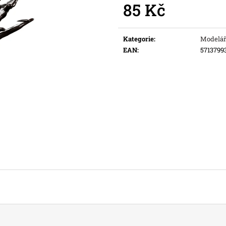
85 Kč
Původně:
169 K
Měrná
cena:
Kategorie
:
Modelář
EAN
:
5713799