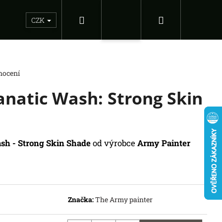
Hledat
Nákupní
Sběratelské figurky
Dárkové inspirace
Doplňky
CZK
Přihlášení
košík
nocení
natic Wash: Strong Skin
sh - Strong Skin Shade
od výrobce
Army Painter
Následující
EAGUE OF LEGENDS
Značka:
The Army painter
ED: BOOSTER