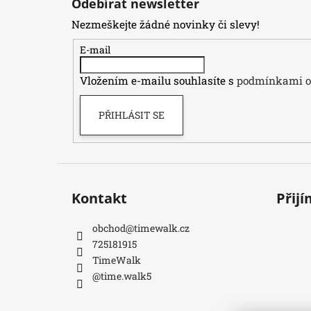
Odebírat newsletter
p
Nezmeškejte žádné novinky či slevy!
a
t
E-mail
í
Vložením e-mailu souhlasíte s
podmínkami oc
PŘIHLÁSIT SE
Kontakt
Přij
obchod
@
timewalk.cz
725181915
TimeWalk
@time.walk5