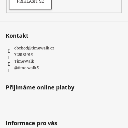
PŘIHLÁSIT SE
Kontakt
obchod
@
timewalk.cz
725181915
TimeWalk
@time.walk5
Přijímáme online platby
Informace pro vás