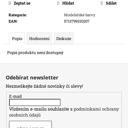
Zeptat se
Hlídat
Sdílet
e
m
Kategorie
:
Modelářské barvy
e
EAN
:
5713799320307
ONE
PIECE
Popis
Hodnocení
Diskuze
CG:
IB08
Popis produktu není dostupný
ILLUSTRATION
BOX
Z
899
Kč
á
Odebírat newsletter
p
Nezmeškejte žádné novinky či slevy!
a
t
E-mail
í
Vložením e-mailu souhlasíte s
podmínkami ochrany
osobních údajů