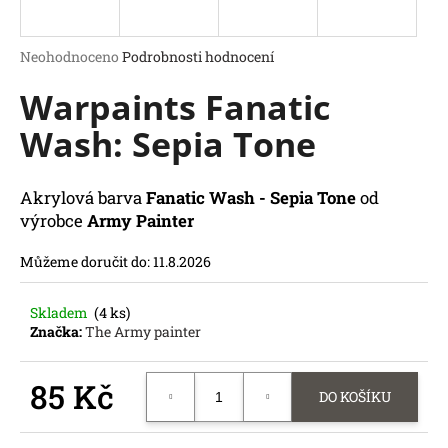
a
j
Průměrné
Neohodnoceno
Podrobnosti hodnocení
í
hodnocení
Warpaints Fanatic
produktu
t
je
?
Wash: Sepia Tone
0,0
z
5
hvězdiček.
Akrylová barva
Fanatic Wash - Sepia Tone
od
výrobce
Army Painter
HLEDAT
D
Můžeme doručit do:
11.8.2026
o
p
Skladem
(4 ks)
o
Značka:
The Army painter
r
u
85 Kč
č
DO KOŠÍKU
u
Měrná
j
cena: