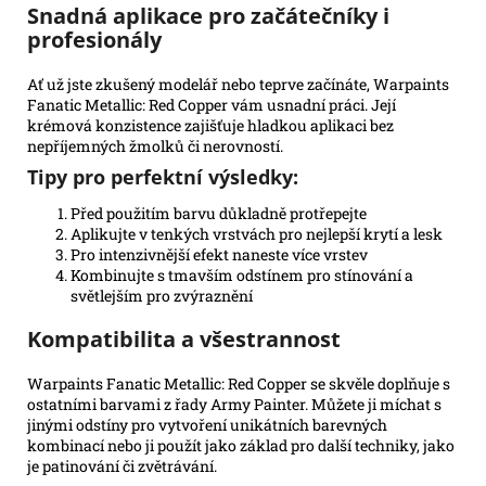
Snadná aplikace pro začátečníky i
profesionály
Ať už jste zkušený modelář nebo teprve začínáte, Warpaints
Fanatic Metallic: Red Copper vám usnadní práci. Její
krémová konzistence zajišťuje hladkou aplikaci bez
nepříjemných žmolků či nerovností.
Tipy pro perfektní výsledky:
Před použitím barvu důkladně protřepejte
Aplikujte v tenkých vrstvách pro nejlepší krytí a lesk
Pro intenzivnější efekt naneste více vrstev
Kombinujte s tmavším odstínem pro stínování a
světlejším pro zvýraznění
Kompatibilita a všestrannost
Warpaints Fanatic Metallic: Red Copper se skvěle doplňuje s
ostatními barvami z řady Army Painter. Můžete ji míchat s
jinými odstíny pro vytvoření unikátních barevných
kombinací nebo ji použít jako základ pro další techniky, jako
je patinování či zvětrávání.