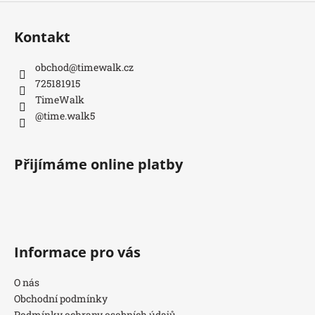
Kontakt
obchod
@
timewalk.cz
725181915
TimeWalk
@time.walk5
Přijímáme online platby
Informace pro vás
O nás
Obchodní podmínky
Podmínky ochrany osobních údajů