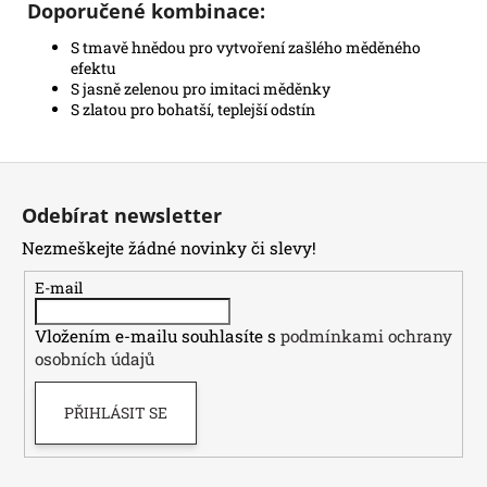
Doporučené kombinace:
S tmavě hnědou pro vytvoření zašlého měděného
efektu
S jasně zelenou pro imitaci měděnky
S zlatou pro bohatší, teplejší odstín
Z
á
Odebírat newsletter
p
Nezmeškejte žádné novinky či slevy!
a
t
E-mail
í
Vložením e-mailu souhlasíte s
podmínkami ochrany
osobních údajů
PŘIHLÁSIT SE