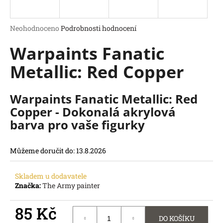
a
j
Průměrné
Neohodnoceno
Podrobnosti hodnocení
í
hodnocení
Warpaints Fanatic
produktu
t
je
?
Metallic: Red Copper
0,0
z
5
hvězdiček.
Warpaints Fanatic Metallic: Red
Copper - Dokonalá akrylová
HLEDAT
barva pro vaše figurky
D
o
Můžeme doručit do:
13.8.2026
p
o
r
Skladem u dodavatele
u
Značka:
The Army painter
č
u
85 Kč
j
DO KOŠÍKU