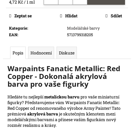
Měrná
4,72 Kč / 1 ml
e
cena:
m
Zeptat se
Hlídat
Sdílet
e
Kategorie
:
Modelářské barvy
ONE
EAN
:
5713799318205
PIECE
CG:
IB07
Popis
Hodnocení
Diskuze
ILLUSTRATION
BOX
Warpaints Fanatic Metallic: Red
899
Kč
Copper - Dokonalá akrylová
barva pro vaše figurky
Hledáte tu nejlepší
metalickou barvu
pro vaše miniaturní
figurky? Představujeme vám Warpaints Fanatic Metallic:
Red Copper od renomovaného výrobce Army Painter! Tato
prémiová
akrylová barva
je skutečným klenotem mezi
modelářskými barvami a přinese vašim figurkám nový
rozměr realismu a krásy.