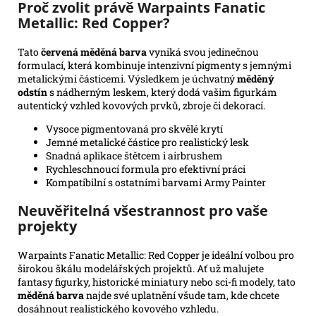
Proč zvolit právě Warpaints Fanatic
Metallic: Red Copper?
Tato
červená měděná barva
vyniká svou jedinečnou
formulací, která kombinuje intenzivní pigmenty s jemnými
metalickými částicemi. Výsledkem je úchvatný
měděný
odstín
s nádherným leskem, který dodá vašim figurkám
autentický vzhled kovových prvků, zbroje či dekorací.
Vysoce pigmentovaná pro skvělé krytí
Jemné metalické částice pro realistický lesk
Snadná aplikace štětcem i airbrushem
Rychleschnoucí formula pro efektivní práci
Kompatibilní s ostatními barvami Army Painter
Neuvěřitelná všestrannost pro vaše
projekty
Warpaints Fanatic Metallic: Red Copper je ideální volbou pro
širokou škálu modelářských projektů. Ať už malujete
fantasy figurky, historické miniatury nebo sci-fi modely, tato
měděná barva
najde své uplatnění všude tam, kde chcete
dosáhnout realistického kovového vzhledu.