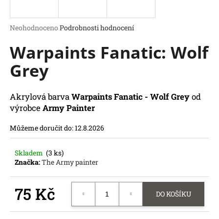
a
j
Průměrné
Neohodnoceno
Podrobnosti hodnocení
í
hodnocení
Warpaints Fanatic: Wolf
produktu
t
je
?
Grey
0,0
z
5
hvězdiček.
Akrylová barva
Warpaints Fanatic - Wolf Grey
od
výrobce
Army Painter
HLEDAT
D
Můžeme doručit do:
12.8.2026
o
p
Skladem
(3 ks)
o
Značka:
The Army painter
r
u
75 Kč
č
DO KOŠÍKU
u
Měrná
j
cena: