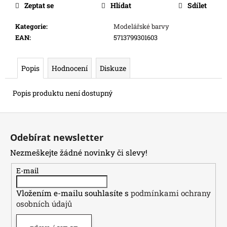
Zeptat se
Hlídat
Sdílet
e
m
Kategorie
:
Modelářské barvy
e
EAN
:
5713799301603
TOPPS
CHROME
Popis
Hodnocení
Diskuze
DISNEY
MEGA
Popis produktu není dostupný
BOX
2026
Z
2
068
á
Kč
Odebírat newsletter
p
Nezmeškejte žádné novinky či slevy!
a
t
E-mail
í
Vložením e-mailu souhlasíte s
podmínkami ochrany
osobních údajů