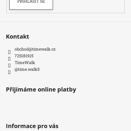
PŘIHLÁSIT SE
Kontakt
obchod
@
timewalk.cz
725181915
TimeWalk
@time.walk5
Přijímáme online platby
Informace pro vás