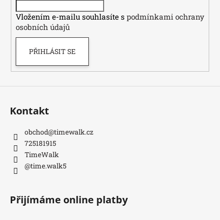
í
Vložením e-mailu souhlasíte s
podmínkami ochrany
osobních údajů
PŘIHLÁSIT SE
Kontakt
obchod
@
timewalk.cz
725181915
TimeWalk
@time.walk5
Přijímáme online platby