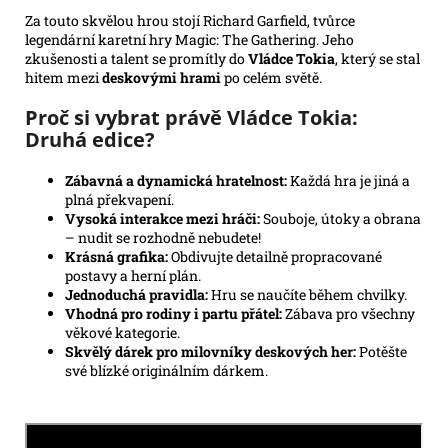
Za touto skvělou hrou stojí Richard Garfield, tvůrce
legendární karetní hry Magic: The Gathering. Jeho
zkušenosti a talent se promítly do
Vládce Tokia
, který se stal
hitem mezi
deskovými hrami
po celém světě.
Proč si vybrat právě Vládce Tokia:
Druhá edice?
Zábavná a dynamická hratelnost:
Každá hra je jiná a
plná překvapení.
Vysoká interakce mezi hráči:
Souboje, útoky a obrana
– nudit se rozhodně nebudete!
Krásná grafika:
Obdivujte detailně propracované
postavy a herní plán.
Jednoduchá pravidla:
Hru se naučíte během chvilky.
Vhodná pro rodiny i partu přátel:
Zábava pro všechny
věkové kategorie.
Skvělý dárek pro milovníky deskových her:
Potěšte
své blízké originálním dárkem.