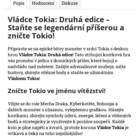
Popis
Hodnocení
Diskuze
e
m
Vládce Tokia: Druhá edice –
e
Staňte se legendární příšerou a
zničte Tokio!
RIFTBOUND:
LEAGUE
OF
Připravte se na epické bitvy monster v srdci Tokia s deskou
LEGENDS
hrou
Vládce Tokia: Druhá edice
! Tato strhující kostková hra
TCG
vás promění v jednu z ikonických příšer, které bojují o
-
nadvládu nad městem. Zažijte adrenalinové souboje, ničte
UNLEASHED:
budovy, sbírejte vítězné body a staňte se ultimátním
BOOSTER
Vládcem Tokia
!
139
Kč
Zničte Tokio ve jménu vítězství!
Původně:
169
Kč
Vžijte se do role Mecha Draka, Kyberkotěte, Roboopa a
dalších monster s úžasnou, vylepšenou grafikou. Házejte
kostkami, sbírejte symboly úderů, energie, léčení a vítězných
bodů a strategicky je využívejte k porážce soupeřů. Každé
kolo je plné napětí a zvratů, protože koruna
Vládce Tokia
je
vrtkavá a čeká na toho nejsilnějšího!