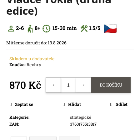
je
a
edice)
0,0
z
j
5
í
hvězdiček.
2-6
8
+
15
-30 min
1
.5/5
t
?
Můžeme doručit do:
13.8.2026
Skladem u dodavatele
Značka:
Rexhry
HLEDAT
870 Kč
D
DO KOŠÍKU
o
Měrná
p
cena:
o
Zeptat se
Hlídat
Sdílet
r
u
Kategorie
:
strategické
č
EAN
:
3760175513817
u
j