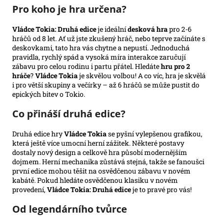
Pro koho je hra určena?
Vládce Tokia: Druhá edice
je ideální
desková hra
pro 2-6
hráčů od 8 let. Ať už jste zkušený hráč, nebo teprve začínáte s
deskovkami, tato hra vás chytne a nepustí. Jednoduchá
pravidla, rychlý spád a vysoká míra interakce zaručují
zábavu pro celou rodinu i partu přátel. Hledáte
hru pro 2
hráče
?
Vládce Tokia
je skvělou volbou! A co víc, hra je skvělá
i pro větší skupiny a večírky – až 6 hráčů se může pustit do
epických bitev o Tokio.
Co přináší druhá edice?
Druhá edice hry
Vládce Tokia
se pyšní vylepšenou grafikou,
která ještě více umocní herní zážitek. Některé postavy
dostaly nový design a celkově hra působí modernějším
dojmem. Herní mechanika zůstává stejná, takže se fanoušci
první edice mohou těšit na osvědčenou zábavu v novém
kabátě. Pokud hledáte osvědčenou klasiku v novém
provedení,
Vládce Tokia: Druhá edice
je to pravé pro vás!
Od legendárního tvůrce