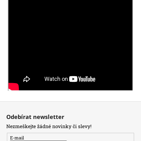
Z
á
Odebírat newsletter
p
Nezmeškejte žádné novinky či slevy!
a
t
E-mail