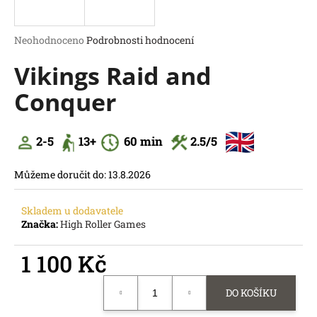
a
j
Průměrné
Neohodnoceno
Podrobnosti hodnocení
í
hodnocení
Vikings Raid and
produktu
t
je
?
Conquer
0,0
z
5
hvězdiček.
2-5
13
+
60
min
2.5
/5
HLEDAT
Můžeme doručit do:
13.8.2026
D
o
Skladem u dodavatele
p
Značka:
High Roller Games
o
r
1 100 Kč
u
č
Měrná
DO KOŠÍKU
u
cena:
j