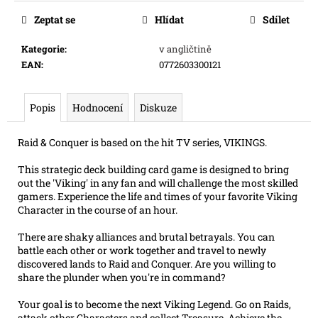
e
Zeptat se
Hlídat
Sdílet
m
e
Kategorie
:
v angličtině
EAN
:
0772603300121
ONE
PIECE
CG:
Popis
Hodnocení
Diskuze
IB07
ILLUSTRATION
Raid & Conquer is based on the hit TV series, VIKINGS.
BOX
899
This strategic deck building card game is designed to bring
Kč
out the 'Viking' in any fan and will challenge the most skilled
gamers. Experience the life and times of your favorite Viking
Character in the course of an hour.
There are shaky alliances and brutal betrayals. You can
battle each other or work together and travel to newly
discovered lands to Raid and Conquer. Are you willing to
share the plunder when you're in command?
Your goal is to become the next Viking Legend. Go on Raids,
attack other Characters and collect Treasure. Achieve the