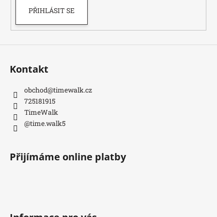
PŘIHLÁSIT SE
Kontakt
obchod
@
timewalk.cz
725181915
TimeWalk
@time.walk5
Přijímáme online platby