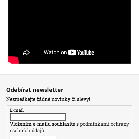
Z
á
Odebírat newsletter
p
Nezmeškejte žádné novinky či slevy!
a
t
E-mail
í
Vložením e-mailu souhlasíte s
podmínkami ochrany
osobních údajů