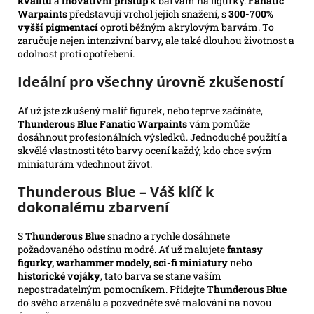
kvalitu
a
inovativní přístup
k barvám na figurky.
Fanatic
Warpaints
představují vrchol jejich snažení, s
300-700%
vyšší pigmentací
oproti běžným akrylovým barvám. To
zaručuje nejen intenzivní barvy, ale také dlouhou životnost a
odolnost proti opotřebení.
Ideální pro všechny úrovně zkušeností
Ať už jste zkušený malíř figurek, nebo teprve začínáte,
Thunderous Blue Fanatic Warpaints
vám pomůže
dosáhnout profesionálních výsledků. Jednoduché použití a
skvělé vlastnosti této barvy ocení každý, kdo chce svým
miniaturám vdechnout život.
Thunderous Blue – Váš klíč k
dokonalému zbarvení
S
Thunderous Blue
snadno a rychle dosáhnete
požadovaného odstínu modré. Ať už malujete
fantasy
figurky, warhammer modely, sci-fi miniatury
nebo
historické vojáky
, tato barva se stane vaším
nepostradatelným pomocníkem. Přidejte
Thunderous Blue
do svého arzenálu a pozvedněte své malování na novou