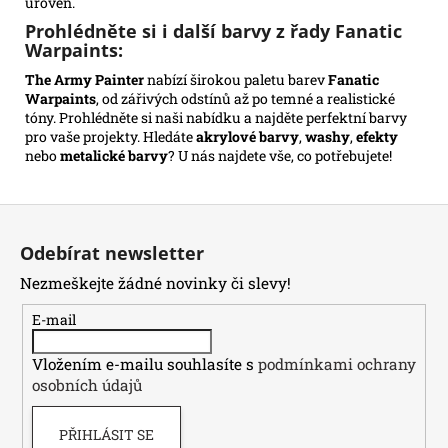
úroveň.
Prohlédněte si i další barvy z řady Fanatic
Warpaints:
The Army Painter
nabízí širokou paletu barev
Fanatic
Warpaints
, od zářivých odstínů až po temné a realistické
tóny. Prohlédněte si naši nabídku a najděte perfektní barvy
pro vaše projekty. Hledáte
akrylové barvy
,
washy
,
efekty
nebo
metalické barvy
? U nás najdete vše, co potřebujete!
Z
á
Odebírat newsletter
p
Nezmeškejte žádné novinky či slevy!
a
t
E-mail
í
Vložením e-mailu souhlasíte s
podmínkami ochrany
osobních údajů
PŘIHLÁSIT SE