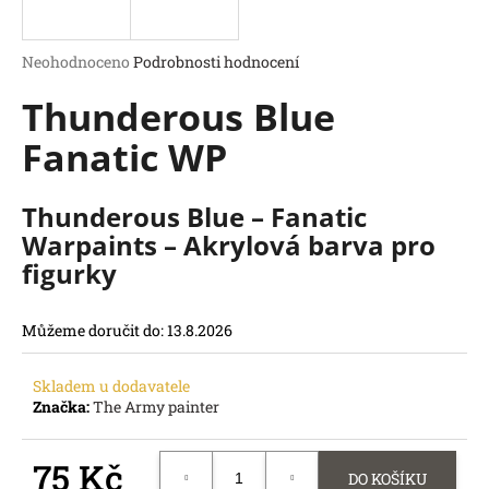
a
j
Průměrné
Neohodnoceno
Podrobnosti hodnocení
í
hodnocení
Thunderous Blue
produktu
t
je
?
Fanatic WP
0,0
z
5
hvězdiček.
Thunderous Blue – Fanatic
Warpaints – Akrylová barva pro
HLEDAT
figurky
D
o
Můžeme doručit do:
13.8.2026
p
o
r
Skladem u dodavatele
u
Značka:
The Army painter
č
u
75 Kč
j
DO KOŠÍKU