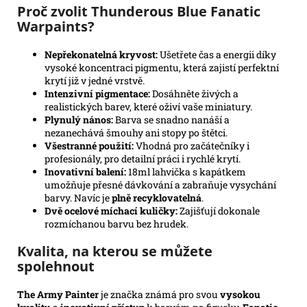
Proč zvolit Thunderous Blue Fanatic
Warpaints?
Nepřekonatelná kryvost:
Ušetřete čas a energii díky
vysoké koncentraci pigmentu, která zajistí perfektní
krytí již v jedné vrstvě.
Intenzivní pigmentace:
Dosáhněte živých a
realistických barev, které oživí vaše miniatury.
Plynulý nános:
Barva se snadno nanáší a
nezanechává šmouhy ani stopy po štětci.
Všestranné použití:
Vhodná pro začátečníky i
profesionály, pro detailní práci i rychlé krytí.
Inovativní balení:
18ml lahvička s kapátkem
umožňuje přesné dávkování a zabraňuje vysychání
barvy. Navíc je
plně recyklovatelná
.
Dvě ocelové míchací kuličky:
Zajišťují dokonale
rozmíchanou barvu bez hrudek.
Kvalita, na kterou se můžete
spolehnout
The Army Painter
je značka známá pro svou
vysokou