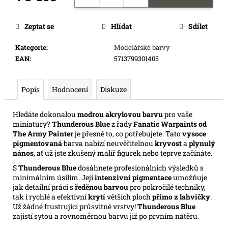
e
Měrná
m
cena:
Zeptat se
Hlídat
Sdílet
e
Kategorie
:
Modelářské barvy
EAN
:
5713799301405
SWU
06:
SECRETS
OF
Popis
Hodnocení
Diskuze
POWER
-
BOOSTER
Hledáte dokonalou
modrou akrylovou barvu
pro vaše
miniatury?
Thunderous Blue
z řady
Fanatic Warpaints od
99
Kč
The Army Painter
je přesně to, co potřebujete. Tato
vysoce
Původně:
pigmentovaná
barva nabízí neuvěřitelnou
kryvost
a
plynulý
109
nános
, ať už jste zkušený malíř figurek nebo teprve začínáte.
Kč
S
Thunderous Blue
dosáhnete profesionálních výsledků s
minimálním úsilím. Její
intenzivní pigmentace
umožňuje
jak detailní práci s
ředěnou barvou
pro pokročilé techniky,
tak i rychlé a efektivní
krytí
větších ploch
přímo z lahvičky
.
Už žádné frustrující průsvitné vrstvy!
Thunderous Blue
zajistí sytou a rovnoměrnou barvu již po prvním nátěru.