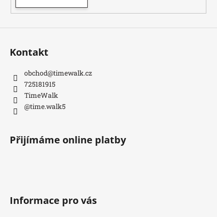
Kontakt
obchod
@
timewalk.cz
725181915
TimeWalk
@time.walk5
Přijímáme online platby
Informace pro vás