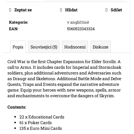
e
cena:
Zeptat se
Hlídat
Sdílet
m
e
Kategorie
:
v angličtině
EAN
:
5060523343324
SWU
08:
ASHES
Popis
Související (5)
Hodnocení
Diskuze
OF
THE
EMPIRE
Civil War is the first Chapter Expansion for Elder Scrolls: A
-
call to Arms. It includes cards for Imperial and Stormcloak
BOOSTER
soldiers, plus additional adventurers and Adversaries such
as Draugr and Skeletons. Additional Battle Mode and Delve
99
Kč
Quests, Traps and Events expand the narrative adventure
game. Equip your heroes with new weapons, spells, armor
and enchantments to overcome the dangers of Skyrim.
Contents:
22 x Educational Cards
61 x Poker Cards
135 x Euro Mini Cards