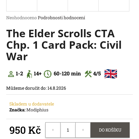
a
j
Průměrné
Neohodnoceno
Podrobnosti hodnocení
í
hodnocení
The Elder Scrolls CTA
produktu
t
je
?
Chp. 1 Card Pack: Civil
0,0
z
War
5
hvězdiček.
HLEDAT
1-2
14
+
60
-120 min
4
/5
D
o
Můžeme doručit do:
14.8.2026
p
o
Skladem u dodavatele
r
Značka:
Modiphius
u
č
950 Kč
u
DO KOŠÍKU
j
Měrná