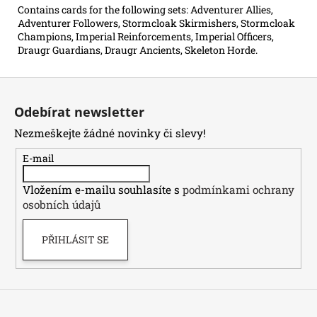
Contains cards for the following sets: Adventurer Allies,
Adventurer Followers, Stormcloak Skirmishers, Stormcloak
Champions, Imperial Reinforcements, Imperial Officers,
Draugr Guardians, Draugr Ancients, Skeleton Horde.
Z
á
Odebírat newsletter
p
Nezmeškejte žádné novinky či slevy!
a
t
E-mail
í
Vložením e-mailu souhlasíte s
podmínkami ochrany
osobních údajů
PŘIHLÁSIT SE