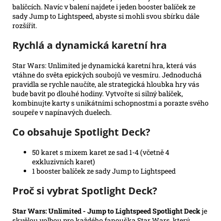
balíčcích. Navíc v balení najdete i jeden booster balíček ze
sady Jump to Lightspeed, abyste si mohli svou sbírku dále
rozšířit.
Rychlá a dynamická karetní hra
Star Wars: Unlimited je dynamická karetní hra, která vás
vtáhne do světa epických soubojů ve vesmíru. Jednoduchá
pravidla se rychle naučíte, ale strategická hloubka hry vás
bude bavit po dlouhé hodiny. Vytvořte si silný balíček,
kombinujte karty s unikátními schopnostmi a porazte svého
soupeře v napínavých duelech.
Co obsahuje Spotlight Deck?
50 karet s mixem karet ze sad 1-4 (včetně 4
exkluzivních karet)
1 booster balíček ze sady Jump to Lightspeed
Proč si vybrat Spotlight Deck?
Star Wars: Unlimited - Jump to Lightspeed Spotlight Deck
je
skvělou volbou pro každého fanouška Star Wars, který