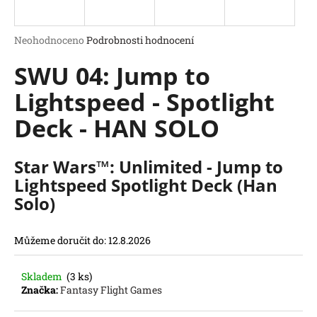
a
j
Průměrné
Neohodnoceno
Podrobnosti hodnocení
í
hodnocení
SWU 04: Jump to
produktu
t
je
?
Lightspeed - Spotlight
0,0
z
Deck - HAN SOLO
5
hvězdiček.
Star Wars™: Unlimited - Jump to
HLEDAT
Lightspeed Spotlight Deck (Han
D
Solo)
o
p
o
Můžeme doručit do:
12.8.2026
r
u
Skladem
(3 ks)
č
Značka:
Fantasy Flight Games
u
j