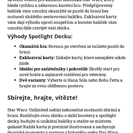
hledá rychlou a zábavnou karetní hru. Předpřipravený
balíček vám umožní okamžitě se pustit do hraní bez
nutnosti složitého sestavování balíčku. Exkluzivní karty
vám dají výhodu oproti soupeřům a booster balíček vám
umožní dále rozvíjet vaši sbírku.
Výhody Spotlight Decku:
Okamžitá hra:
Rovnou po otevření se můžete pustit do
hraní.
Exkluzivní karty:
Získejte karty, které nenajdete nikde
jinde.
Ideální pro začátečníky i pokročilé:
Skvělý start pro
nové hráče a zajímavé rozšíření pro veterány.
Dvě varianty:
Vyberte si Hana Sola nebo Bobu Fetta a
hrajte za svou oblíbenou postavu.
Sbírejte, hrajte, vítězte!
Star Wars: Unlimited nabízí nekonečné možnosti sbírání a
hraní. Rozšiřujte svou sbírku o další boostery a spotlight
decky, budujte si unikátní balíčky a staňte se mistrem
galaxie! Každá karta je precizně ilustrovaná a zachycuje
ikonické momenty a postavy z bohatého světa Star Wars.