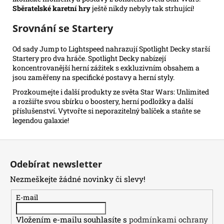
Sběratelské karetní hry
ještě nikdy nebyly tak strhující!
Srovnání se Startery
Od sady Jump to Lightspeed nahrazují Spotlight Decky starší
Startery pro dva hráče. Spotlight Decky nabízejí
koncentrovanější herní zážitek s exkluzivním obsahem a
jsou zaměřeny na specifické postavy a herní styly.
Prozkoumejte i další produkty ze světa Star Wars: Unlimited
a rozšiřte svou sbírku o boostery, herní podložky a další
příslušenství. Vytvořte si neporazitelný balíček a staňte se
legendou galaxie!
Z
á
Odebírat newsletter
p
Nezmeškejte žádné novinky či slevy!
a
t
E-mail
í
Vložením e-mailu souhlasíte s
podmínkami ochrany