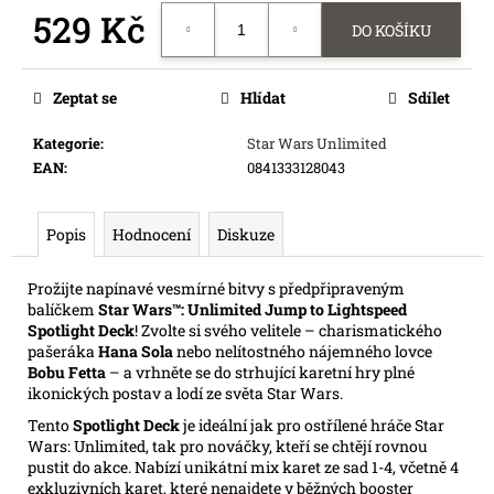
e
529 Kč
DO KOŠÍKU
m
Měrná
e
cena:
Zeptat se
Hlídat
Sdílet
FUNKO
Kategorie
:
Star Wars Unlimited
POP!
ONE
EAN
:
0841333128043
PIECE
330
BOA
Popis
Hodnocení
Diskuze
HANCOCK
390
Prožijte napínavé vesmírné bitvy s předpřipraveným
Kč
balíčkem
Star Wars™: Unlimited Jump to Lightspeed
Spotlight Deck
! Zvolte si svého velitele – charismatického
pašeráka
Hana Sola
nebo nelítostného nájemného lovce
Bobu Fetta
– a vrhněte se do strhující karetní hry plné
ikonických postav a lodí ze světa Star Wars.
Tento
Spotlight Deck
je ideální jak pro ostřílené hráče Star
Wars: Unlimited, tak pro nováčky, kteří se chtějí rovnou
pustit do akce. Nabízí unikátní mix karet ze sad 1-4, včetně 4
exkluzivních karet, které nenajdete v běžných booster