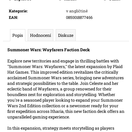
e
m
Kategorie
:
v angličtině
e
EAN
:
0850018877466
SWU
Popis
Hodnocení
Diskuze
06:
SECRETS
OF
Summoner Wars: Wayfarers Faction Deck
POWER
-
Explore new territories and engage in thrilling battles with
BOOSTER
"Summoner Wars: Wayfarers," the latest expansion by Plaid
Hat Games. This improved edition revitalizes the critically
99
Kč
acclaimed Summoner Wars series, bringing new adventures
Původně:
and strategic possibilities to the table. Join Celeste and her
109
eclectic band of Wayfarers, a group renowned for their
Kč
boundless zest for exploration and storytelling. Whether
you're a seasoned player looking to expand your Summoner
Wars 2nd Edition collection or a newcomer ready for your
first expedition across Itharia, this new faction deck offers an
unparalleled gaming experience.
In this expansion, strategy meets storytelling as players