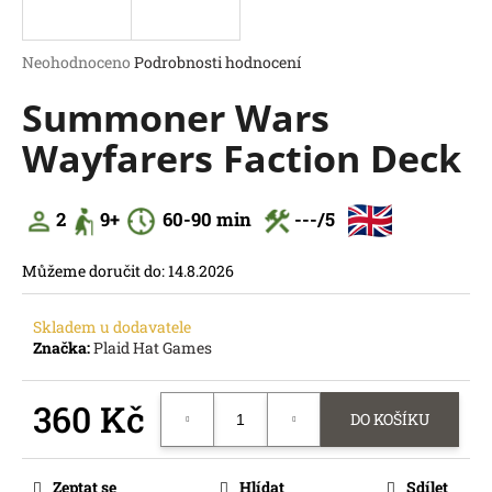
a
j
Průměrné
Neohodnoceno
Podrobnosti hodnocení
í
hodnocení
Summoner Wars
produktu
t
je
?
Wayfarers Faction Deck
0,0
z
5
hvězdiček.
2
9
+
60
-90 min
---
/5
HLEDAT
Můžeme doručit do:
14.8.2026
D
o
Skladem u dodavatele
p
Značka:
Plaid Hat Games
o
r
360 Kč
u
DO KOŠÍKU
č
Měrná
u
cena:
j
Zeptat se
Hlídat
Sdílet