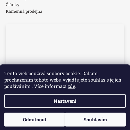
Články
Kamenná prodejna
Tento web používá soubory cookie. Dalším
procházením tohoto webu vyjadřujete souhlas s jejich
používáním.. Více informací
zde
.
Nastavení
Vytvořil Shoptet
📢 Dovolená 3.–7. 8. Objednávky přijaté v tomto období
Odmítnout
Souhlasím
Copyright 2026
Time Walk s.r.o.
. Všechna práva vyhrazena.
začneme vyřizovat od 10. 8. Děkujeme za pochopení.