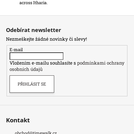
across Itharia.
Z
á
Odebírat newsletter
p
Nezmeškejte žádné novinky či slevy!
a
t
E-mail
í
Vložením e-mailu souhlasíte s
podmínkami ochrany
osobních údajů
PŘIHLÁSIT SE
Kontakt
obchod
@
timewalk.cz