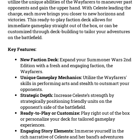
utilize the unique abilities of the Wayfarers to maneuver past
opponents and gain the upper hand. With Celeste leading the
charge, each move brings you closer to new horizons and
victories. This ready-to-play faction deck allows for
immediate gameplay straight out of the box, or can be
customized through deck-building to tailor your adventures
on the battlefield.
Key Features:
New Faction Deck:
Expand your Summoner Wars 2nd
Edition with a fresh and engaging faction, the
Wayfarers.
Unique Gameplay Mechanics:
Utilize the Wayfarers'
skills in performing arts and stealth to outsmart your
opponents.
Strategic Depth:
Increase Celeste’s strength by
strategically positioning friendly units on the
opponent’s side of the battlefield.
Ready-to-Play or Customize:
Play right out of the box
or personalize your deck for tailored gameplay
experiences.
Engaging Story Elements:
Immerse yourself in the
rich narrative of Celeste and her band’s adventures