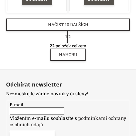
NAČÍST 10 DALŠÍCH
S
1
2
t
O
r
22
položek celkem
v
á
NAHORU
l
n
á
k
o
d
Z
v
a
á
á
c
Odebírat newsletter
n
p
í
í
Nezmeškejte žádné novinky či slevy!
p
a
r
t
E-mail
v
í
k
Vložením e-mailu souhlasíte s
podmínkami ochrany
y
osobních údajů
v
ý