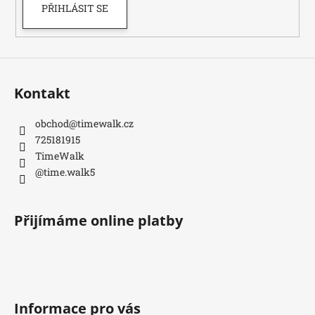
PŘIHLÁSIT SE
p
i
s
u
Kontakt
obchod
@
timewalk.cz
725181915
TimeWalk
@time.walk5
Přijímáme online platby
Informace pro vás