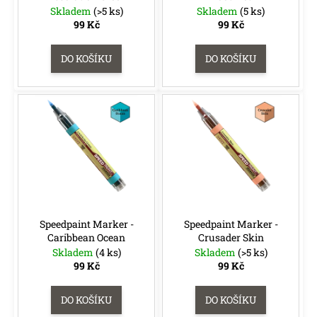
d
e
Skladem
(>5 ks)
Skladem
(5 ks)
u
m
99 Kč
99 Kč
k
e
t
DO KOŠÍKU
DO KOŠÍKU
ů
SWU
05:
LEGENDS
OF
THE
FORCE
-
BOOSTER
99
Kč
Původně:
109
Speedpaint Marker -
Speedpaint Marker -
Kč
Caribbean Ocean
Crusader Skin
Skladem
(4 ks)
Skladem
(>5 ks)
99 Kč
99 Kč
DO KOŠÍKU
DO KOŠÍKU