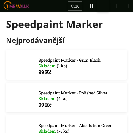
K
Přejít
Hledat
Náku
M
CZK
na
o
Přihlášení
Zpět
Zpět
obsah
košík
š
Speedpaint Marker
í
C
k
Nejprodávanější
o
p
o
Speedpaint Marker - Grim Black
t
Skladem
(1 ks)
ř
99 Kč
e
b
u
Speedpaint Marker - Polished Silver
Skladem
(4 ks)
j
99 Kč
e
t
e
Speedpaint Marker - Absolution Green
n
Skladem
(>5 ks)