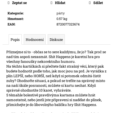
Zeptat se
Hlídat
Sdílet
e
m
Kategorie
:
párty
e
Hmotnost
:
0.57 kg
EAN
:
8720077323674
SWU
05:
LEGENDS
Popis
Hodnocení
Diskuze
OF
THE
FORCE
Přiznejme si to - občas se to sere každýmu, že jo? Tak proč se
-
nad tím aspoň nezasmát. Shit Happens je karetní hra pro
BOOSTER
všechny fanoušky nekorektního humoru.
Na těchto kartičkách si přečtete fakt strašný věci, který pak
99
Kč
budete hodnotit podle toho, jak moc jsou na prd. Je vyrážka z
Původně:
plín LEPŠÍ, nebo HORŠÍ, než když si potomek odmítá čistit
109
zuby? Ohodnoťte situaci, a pokud se trefíte na správný místo
Kč
na naší škále posranosti, můžete si kartu nechat. Když
správně ohodnotíte 10 karet, vyhráváte.
S těmahle bolestivě pravdivýma kartama můžete hrát
samostatně, nebo jestli jste připraveni si nadělat do plínek,
přimíchejte je do libovolnýho balíčku hry Shit Happens.