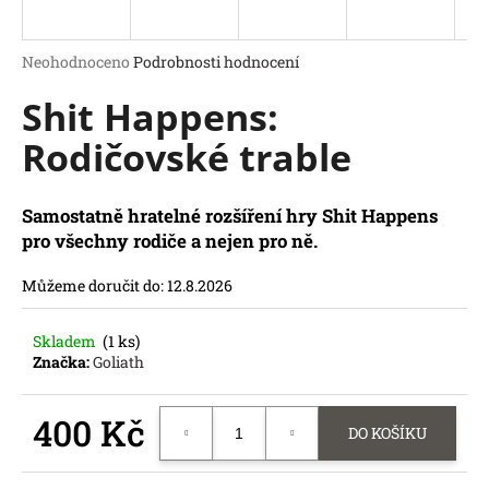
a
j
Průměrné
Neohodnoceno
Podrobnosti hodnocení
í
hodnocení
Shit Happens:
produktu
t
je
?
Rodičovské trable
0,0
z
5
hvězdiček.
Samostatně hratelné rozšíření hry Shit Happens
pro všechny rodiče a nejen pro ně.
HLEDAT
D
Můžeme doručit do:
12.8.2026
o
p
Skladem
(1 ks)
o
Značka:
Goliath
r
u
400 Kč
č
DO KOŠÍKU
u
Měrná
j
cena: