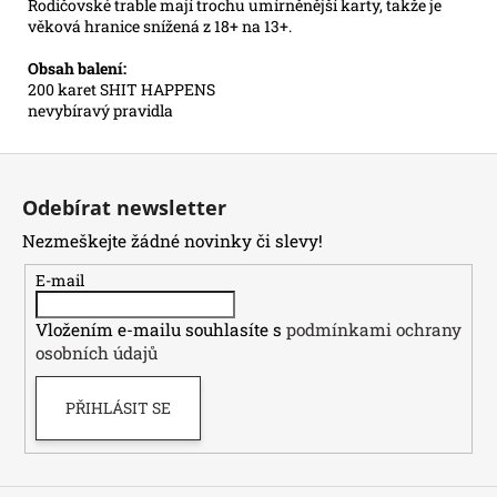
Rodičovské trable mají trochu umírněnější karty, takže je
věková hranice snížená z 18+ na 13+.
Obsah balení:
200 karet SHIT HAPPENS
nevybíravý pravidla
Z
á
Odebírat newsletter
p
Nezmeškejte žádné novinky či slevy!
a
t
E-mail
í
Vložením e-mailu souhlasíte s
podmínkami ochrany
osobních údajů
PŘIHLÁSIT SE