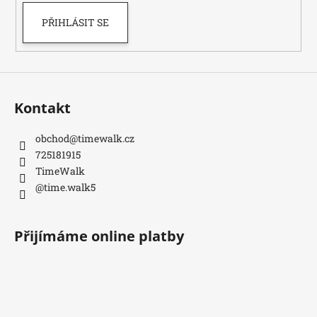
PŘIHLÁSIT SE
Kontakt
obchod
@
timewalk.cz
725181915
TimeWalk
@time.walk5
Přijímáme online platby