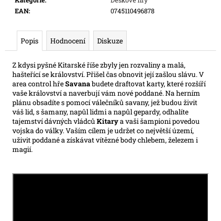
e
EAN
:
0745110496878
m
e
Popis
Hodnocení
Diskuze
POKÉMON
Z kdysi pyšné Kitarské říše zbyly jen rozvaliny a malá,
TCG:
hašteřící se království. Přišel čas obnovit její zašlou slávu. V
ME03
-
area control hře
Savana
budete draftovat karty, které rozšíří
PERFECT
vaše království a naverbují vám nové poddané. Na herním
ORDER
plánu obsadíte s pomocí válečníků savany, jež budou živit
BOOSTER
váš lid, s šamany, napůl lidmi a napůl gepardy, odhalíte
tajemství dávných vládců
Kitary
a vaši šampioni povedou
132
Kč
vojska do války. Vaším cílem je udržet co největší území,
uživit poddané a získávat vítězné body chlebem, železem i
magií.