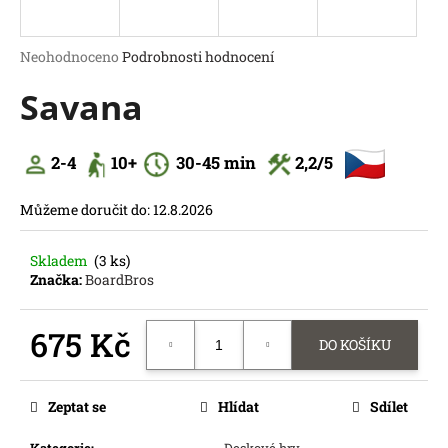
a
j
Průměrné
Neohodnoceno
Podrobnosti hodnocení
í
hodnocení
Savana
produktu
t
je
?
0,0
z
2-4
10+
30-45
min
2,2
/5
5
hvězdiček.
Můžeme doručit do:
12.8.2026
HLEDAT
Skladem
(3 ks)
D
Značka:
BoardBros
o
p
o
675 Kč
DO KOŠÍKU
r
Měrná
u
cena:
č
Zeptat se
Hlídat
Sdílet
u
j
Kategorie
:
Deskové hry