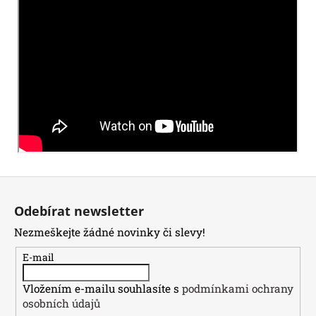
Z
á
Odebírat newsletter
p
Nezmeškejte žádné novinky či slevy!
a
t
E-mail
í
Vložením e-mailu souhlasíte s
podmínkami ochrany
osobních údajů