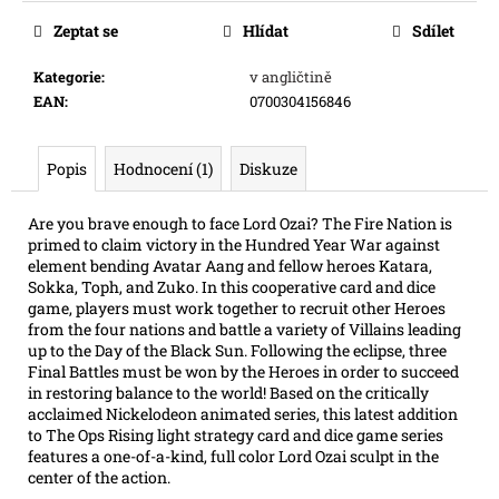
e
Zeptat se
Hlídat
Sdílet
m
e
Kategorie
:
v angličtině
EAN
:
0700304156846
ONE
PIECE
CG:
Popis
Hodnocení (1)
Diskuze
IB07
ILLUSTRATION
Are you brave enough to face Lord Ozai? The Fire Nation is
BOX
primed to claim victory in the Hundred Year War against
899
element bending Avatar Aang and fellow heroes Katara,
Kč
Sokka, Toph, and Zuko. In this cooperative card and dice
game, players must work together to recruit other Heroes
from the four nations and battle a variety of Villains leading
up to the Day of the Black Sun. Following the eclipse, three
Final Battles must be won by the Heroes in order to succeed
in restoring balance to the world! Based on the critically
acclaimed Nickelodeon animated series, this latest addition
to The Ops Rising light strategy card and dice game series
features a one-of-a-kind, full color Lord Ozai sculpt in the
center of the action.