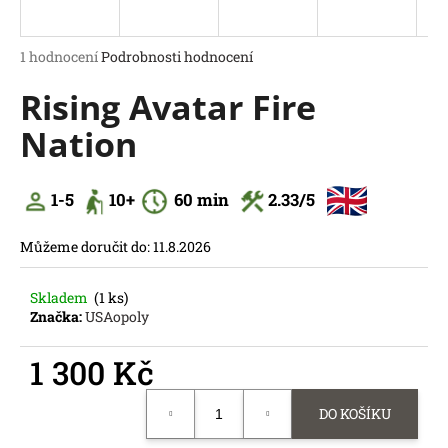
a
j
Průměrné
1 hodnocení
Podrobnosti hodnocení
í
hodnocení
Rising Avatar Fire
produktu
t
je
?
Nation
5,0
z
5
hvězdiček.
1-5
10
+
60
min
2.33
/5
HLEDAT
Můžeme doručit do:
11.8.2026
D
o
Skladem
(1 ks)
p
Značka:
USAopoly
o
r
1 300 Kč
u
č
Měrná
DO KOŠÍKU
u
cena:
j