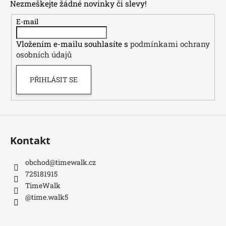
Nezmeškejte žádné novinky či slevy!
a
t
E-mail
í
Vložením e-mailu souhlasíte s
podmínkami ochrany
osobních údajů
PŘIHLÁSIT SE
Kontakt
obchod
@
timewalk.cz
725181915
TimeWalk
@time.walk5