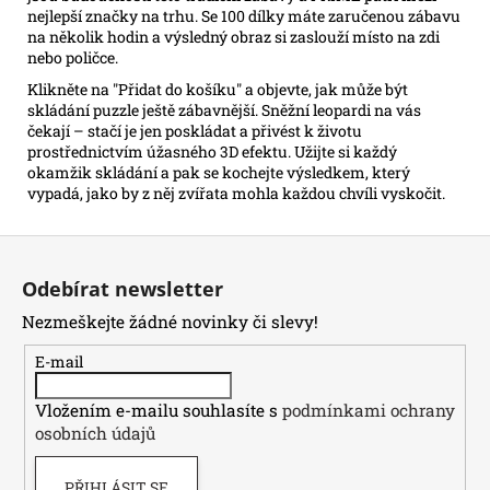
nejlepší značky na trhu. Se 100 dílky máte zaručenou zábavu
na několik hodin a výsledný obraz si zaslouží místo na zdi
nebo poličce.
Klikněte na "Přidat do košíku" a objevte, jak může být
skládání puzzle ještě zábavnější. Sněžní leopardi na vás
čekají – stačí je jen poskládat a přivést k životu
prostřednictvím úžasného 3D efektu. Užijte si každý
okamžik skládání a pak se kochejte výsledkem, který
vypadá, jako by z něj zvířata mohla každou chvíli vyskočit.
Z
á
Odebírat newsletter
p
Nezmeškejte žádné novinky či slevy!
a
t
E-mail
í
Vložením e-mailu souhlasíte s
podmínkami ochrany
osobních údajů
PŘIHLÁSIT SE