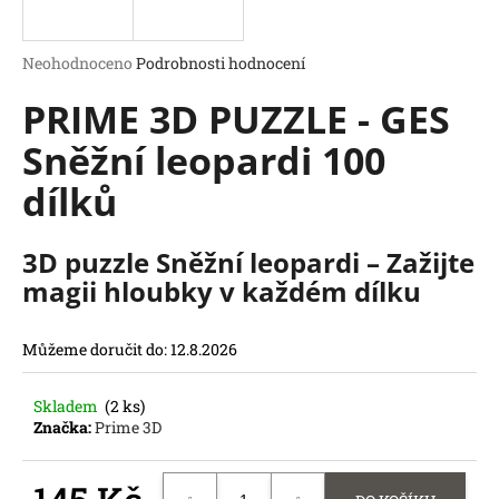
a
j
Průměrné
Neohodnoceno
Podrobnosti hodnocení
í
hodnocení
PRIME 3D PUZZLE - GES
produktu
t
je
?
Sněžní leopardi 100
0,0
z
dílků
5
hvězdiček.
3D puzzle Sněžní leopardi – Zažijte
HLEDAT
magii hloubky v každém dílku
D
o
p
Můžeme doručit do:
12.8.2026
o
r
Skladem
(2 ks)
u
Značka:
Prime 3D
č
u
j