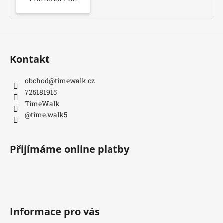
Kontakt
obchod
@
timewalk.cz
725181915
TimeWalk
@time.walk5
Přijímáme online platby
Informace pro vás