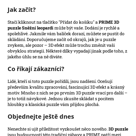
Jak začít?
Stačí kliknout na tlačítko "Přidat do košíku" a
PRIME 3D
puzzle Sněžní leopardi
může být vaše. Dodání je rychlé a
spolehlivé. Jakmile vám balíček dorazí, můžete se pustit do
skládání. Doporučujeme začít od okrajů, jak je u puzzle
zvykem, ale pozor – 3D efekt může trochu změnit vaši
obvyklou strategіi. Některé dílky vypadají jinak podle toho, z
jakého úhlu se na ně díváte.
Co říkají zákazníci?
Lidé, kteří si toto puzzle pořídili, jsou nadšení. Oceňují
především kvalitu zpracování, fascinující 3D efekt a krásný
motiv. Mnoho z nich se po prvním 3D puzzle vrací pro další –
je to totiž návykové. Jednou zkusíte skládat s pocitem
hloubky a klasická puzzle vám přijdou plochá.
Objednejte ještě dnes
Nenechte si ujít příležitost vyzkoušet něco nového.
3D puzzle
jsou budoucností této tradiční zábavy a PRIME patří mezi