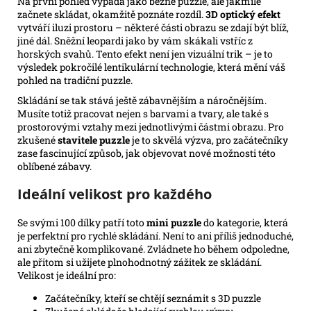
Na první pohled vypadá jako běžné puzzle, ale jakmile
začnete skládat, okamžitě poznáte rozdíl.
3D optický efekt
vytváří iluzi prostoru – některé části obrazu se zdají být blíž,
jiné dál. Sněžní leopardi jako by vám skákali vstříc z
horských svahů. Tento efekt není jen vizuální trik – je to
výsledek pokročilé lentikulární technologie, která mění váš
pohled na tradiční puzzle.
Skládání se tak stává ještě zábavnějším a náročnějším.
Musíte totiž pracovat nejen s barvami a tvary, ale také s
prostorovými vztahy mezi jednotlivými částmi obrazu. Pro
zkušené
stavitele puzzle
je to skvělá výzva, pro začátečníky
zase fascinující způsob, jak objevovat nové možnosti této
oblíbené zábavy.
Ideální velikost pro každého
Se svými 100 dílky patří toto
mini puzzle
do kategorie, která
je perfektní pro rychlé skládání. Není to ani příliš jednoduché,
ani zbytečně komplikované. Zvládnete ho během odpoledne,
ale přitom si užijete plnohodnotný zážitek ze skládání.
Velikost je ideální pro:
Začátečníky, kteří se chtějí seznámit s 3D puzzle