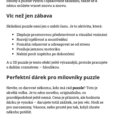
odolný a puzzle vydrží i opakované skládání, takže se k
němu můžete vracet znovu a znovu.
Víc než jen zábava
Skládání puzzle není jen o zabití času. Je to aktivita, která:
Zlepšuje prostorovou představivost a vizuální vnímání
Rozvíjí trpělivost a soustředění
Pomáhá relaxovat a odreagovat se od stresu
Posiluje jemnou motoriku
Nabízí pocit úspěchu po dokončení
A u 3D puzzle je tento efekt ještě výraznější, protože pracujete
s dalším rozměrem – hloubkou.
Perfektní dárek pro milovníky puzzle
Nevíte, co darovat někomu, kdo má rád
puzzle
? Toto je
skvělá volba. Je to něco nového, originálního, co
pravděpodobně ještě nemá. Cena je příznivá, ale hodnota
dárku je vysoká – darujete totiž zážitek, ne jen věc. Hodí se
pro narozeniny, Vánoce, nebo prostě jen tak, když chcete
někoho potěšit.