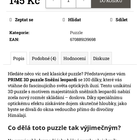
145 Kč
DO KOŠÍKU
e
Měrná
m
cena:
e
Zeptat se
Hlídat
Sdílet
Kategorie
:
Puzzle
POKÉMON
EAN
:
670889139698
TCG:
ME03
-
PERFECT
Popis
Podobné (4)
Hodnocení
Diskuze
ORDER
BOOSTER
Hledáte něco víc než klasické puzzle? Představujeme vám
132
PRIME 3D puzzle Sněžní leopardi
se 100 dílky, které vás
Kč
vtáhne do fascinujícího světa optických iluzí. Tento unikátní
3D puzzle s motivem majestátních sněžních leopardů nabízí
zcela nový rozměr skládání – doslova. Díky speciálnímu
optickému efektu získáváte dojem skutečné hloubky, jako
byste se dívali do okna vedoucího přímo do divočiny
Himálají.
Co dělá toto puzzle tak výjimečným?