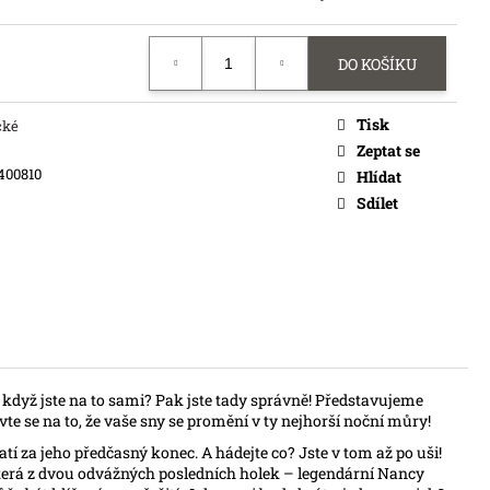
č
DO KOŠÍKU
Tisk
cké
Zeptat se
400810
Hlídat
Sdílet
, i když jste na to sami? Pak jste tady správně! Představujeme
avte se na to, že vaše sny se promění v ty nejhorší noční můry!
tí za jeho předčasný konec. A hádejte co? Jste v tom až po uši!
 která z dvou odvážných posledních holek – legendární Nancy