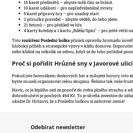
16 karet předmětů – abyste měli čím se bránit.
10 karet událostí – pro nepředvídatelné zvraty.
5 karet přípravy hry – pro snadný start.
2 příručky pravidel – abyste věděli, do čeho jdete.
21 žetonů – pro přehled ve hře.
4 karty kotelny a 1 kartu „Bdělá/Spící" – pro ještě větší na
Toto
rozšíření Poslední holka
přináší opravdu hromadu nového o
hluboký příběh a strategické výzvy v klidu domova. Doporučený v
nebo klidně na několik za sebou, když se do toho pořádně ponoř
Proč si pořídit Hrůzné sny v Javorové ulic
Pokud jste fanouškem deskových her a milujete horory, toto
r
byste museli organizovat celou skupinu. Řešíme tak vaše frustr
Navíc, co je lepšího než se ponořit do světa plného strachu a 
dobrodružství je pouhých 494 Kč. To je skvělá investice do zábav
ukažte Dr. Hrůzovi, že s Poslední holkou si zahrávat nemá!
Z
á
Odebírat newsletter
p