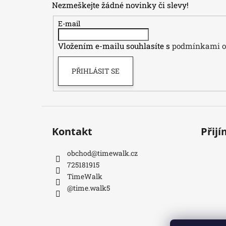
Nezmeškejte žádné novinky či slevy!
a
t
E-mail
í
Vložením e-mailu souhlasíte s
podmínkami oc
PŘIHLÁSIT SE
Kontakt
Přij
obchod
@
timewalk.cz
725181915
TimeWalk
@time.walk5