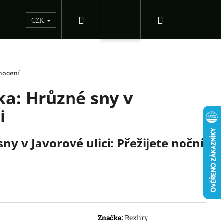
Hledat
Nákupní
Sběratelské figurky
Dárkové inspirace
Doplňky
CZK
Přihlášení
košík
nocení
ka: Hrůzné sny v
i
ny v Javorové ulici: Přežijete noční
Následující
DS OF THE FORCE -
Značka:
Rexhry