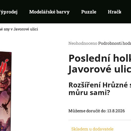
ýprodej
Modelářské barvy
Puzzle
Hračky
é sny v Javorové ulici
Co potřebujete najít?
Průměrné
Neohodnoceno
Podrobnosti hod
hodnocení
Poslední hol
produktu
HLEDAT
je
Doporučujeme
Javorové ulic
0,0
z
5
hvězdiček.
Rozšíření Hrůzné s
můru sami?
Můžeme doručit do:
13.8.2026
RIFTBOUND: LEAGUE OF LEGENDS
SWU 05: LEGEN
TCG - UNLEASHED: BOOSTER
BOOSTER
Skladem u dodavatele
139 Kč
99 Kč