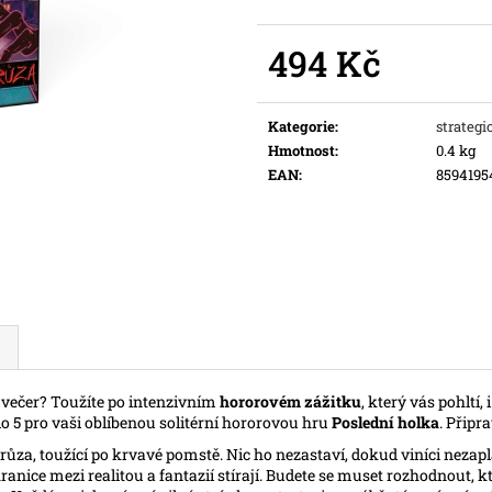
Původně:
169 Kč
Původně:
109 K
494 Kč
Měrná
cena:
Kategorie
:
strategi
Hmotnost
:
0.4 kg
EAN
:
8594195
í večer? Toužíte po intenzivním
hororovém zážitku
, který vás pohltí
o 5 pro vaši oblíbenou solitérní hororovou hru
Poslední holka
. Připr
ůza, toužící po krvavé pomstě. Nic ho nezastaví, dokud viníci nezapla
ranice mezi realitou a fantazií stírají. Budete se muset rozhodnout,