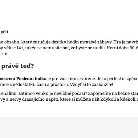
pětí.
bsahu, který zaručuje desítky hodin mrazivé zábavy. Hra je navržena p
ěk je 14+, takže se nemusíte bát, že byste se nudili. Herní doba 30-60
íte.
i právě teď?
ozšíření Poslední holka
je pro vás jako stvořené. Je to perfektní způso
ace z nedostatku času a prostoru. Vždyť si to zasloužíte!
adrenalinu, zatímco venku je nevlídné počasí? Zapomeňte na běžné star
y a nervy drásajícího napětí, které si můžete užít kdykoli a kdekoli. 