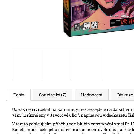
Popis
Související (7)
Hodnocení
Diskuze
Už vás nebaví čekat na kamarády, než se sejdete na další hern
vám "Hrůzné sny v Javorové ulici", napínavou videokazetu čísl
V tomto pohlcujícím příběhu se z hlubin zapomnění vrací Dr. Hr
Budete muset čelit jeho mstivému duchu ve světě snů, kde se h