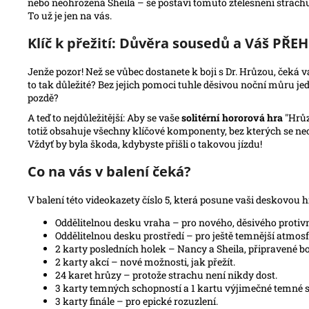
nebo neohrožená Sheila – se postaví tomuto ztělesnění strachu. 
To už je jen na vás.
Klíč k přežití: Důvěra sousedů a Váš PŘ
Jenže pozor! Než se vůbec dostanete k boji s Dr. Hrůzou, čeká 
to tak důležité? Bez jejich pomoci tuhle děsivou noční můru jed
pozdě?
A teď to nejdůležitější: Aby se vaše
solitérní hororová hra
"Hrůz
totiž obsahuje všechny klíčové komponenty, bez kterých se neo
Vždyť by byla škoda, kdybyste přišli o takovou jízdu!
Co na vás v balení čeká?
V balení této videokazety číslo 5, která posune vaši deskovou
Oddělitelnou desku vraha – pro nového, děsivého protiv
Oddělitelnou desku prostředí – pro ještě temnější atmosf
2 karty posledních holek – Nancy a Sheila, připravené bo
2 karty akcí – nové možnosti, jak přežít.
24 karet hrůzy – protože strachu není nikdy dost.
3 karty temných schopností a 1 kartu výjimečné temné s
3 karty finále – pro epické rozuzlení.