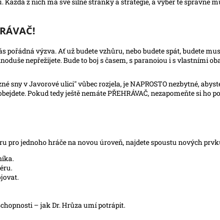
Každá z nich má své silné stránky a strategie, a výběr té správné můž
EHRÁVAČ!
vás pořádná výzva. Ať už budete vzhůru, nebo budete spát, budete muse
noduše nepřežijete. Bude to boj s časem, s paranoiou i s vlastními oba
né sny v Javorové ulici" vůbec rozjela, je NAPROSTO nezbytné, abys
bejdete. Pokud tedy ještě nemáte PŘEHRÁVAČ, nezapomeňte si ho poříd
 hru pro jednoho hráče na novou úroveň, najdete spoustu nových prvků,
níka.
éru.
jovat.
chopnosti – jak Dr. Hrůza umí potrápit.