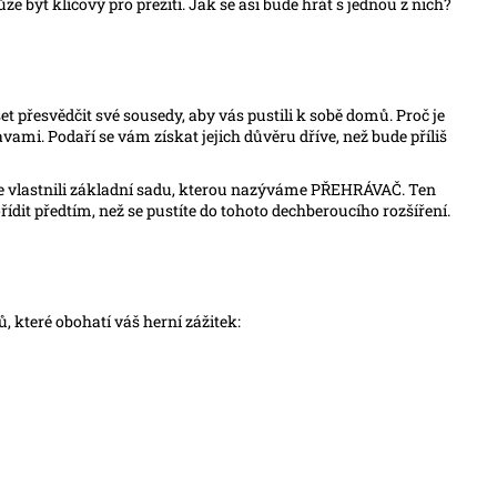
e být klíčový pro přežití. Jak se asi bude hrát s jednou z nich?
t přesvědčit své sousedy, aby vás pustili k sobě domů. Proč je
vami. Podaří se vám získat jejich důvěru dříve, než bude příliš
te vlastnili základní sadu, kterou nazýváme PŘEHRÁVAČ. Ten
it předtím, než se pustíte do tohoto dechberoucího rozšíření.
 které obohatí váš herní zážitek: