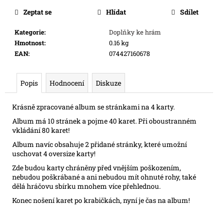
cena:
e
Zeptat se
Hlídat
Sdílet
m
e
Kategorie
:
Doplňky ke hrám
Hmotnost
:
0.16 kg
EAN
:
074427160678
FLIP
7
PEG
Popis
Hodnocení
Diskuze
215
Kč
Krásně zpracované album se stránkami na 4 karty.
Album má 10 stránek a pojme 40 karet. Při oboustranném
vkládání 80 karet!
Album navíc obsahuje 2 přidané stránky, které umožní
uschovat 4 oversize karty!
Zde budou karty chráněny před vnějším poškozením,
nebudou poškrábané a ani nebudou mít ohnuté rohy, také
dělá hráčovu sbírku mnohem více přehlednou.
Konec nošení karet po krabičkách, nyní je čas na album!