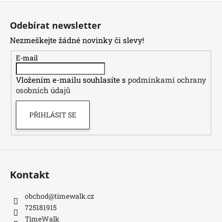
Z
á
Odebírat newsletter
p
Nezmeškejte žádné novinky či slevy!
a
t
E-mail
í
Vložením e-mailu souhlasíte s
podmínkami ochrany
osobních údajů
PŘIHLÁSIT SE
Kontakt
obchod
@
timewalk.cz
725181915
TimeWalk