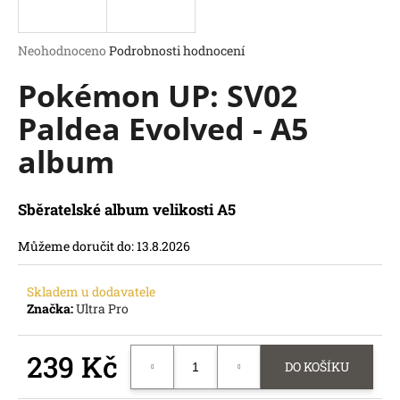
a
j
Průměrné
Neohodnoceno
Podrobnosti hodnocení
í
hodnocení
Pokémon UP: SV02
produktu
t
je
?
Paldea Evolved - A5
0,0
z
album
5
hvězdiček.
Sběratelské album velikosti A5
HLEDAT
D
Můžeme doručit do:
13.8.2026
o
p
Skladem u dodavatele
o
Značka:
Ultra Pro
r
u
č
239 Kč
DO KOŠÍKU
u
Měrná
j