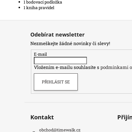
1 bodovací podložka
1 kniha pravidel
Z
á
Odebírat newsletter
p
Nezmeškejte žádné novinky či slevy!
a
t
E-mail
í
Vložením e-mailu souhlasíte s
podmínkami oc
PŘIHLÁSIT SE
Kontakt
Přij
obchod
@
timewalk.cz