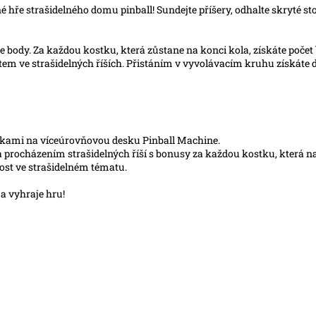
lné hře strašidelného domu pinball! Sundejte příšery, odhalte skryté 
e body. Za každou kostku, která zůstane na konci kola, získáte počet
tem ve strašidelných říších. Přistáním v vyvolávacím kruhu získáte d
ostkami na víceúrovňovou desku Pinball Machine.
a procházením strašidelných říší s bonusy za každou kostku, která na
nost ve strašidelném tématu.
 a vyhraje hru!