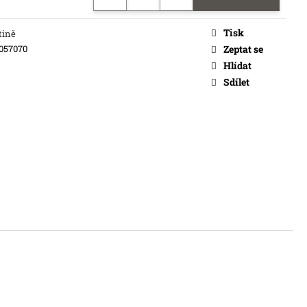
Tisk
tině
057070
Zeptat se
Hlídat
Sdílet