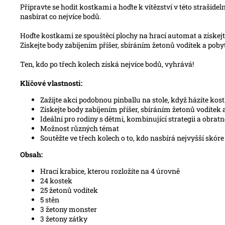
Připravte se hodit kostkami a hoďte k vítězství v této strašide
nasbírat co nejvíce bodů.
Hoďte kostkami ze spouštěcí plochy na hrací automat a získejt
Získejte body zabíjením příšer, sbíráním žetonů vodítek a poby
Ten, kdo po třech kolech získá nejvíce bodů, vyhrává!
Klíčové vlastnosti:
Zažijte akci podobnou pinballu na stole, když házíte k
Získejte body zabíjením příšer, sbíráním žetonů vodítek 
Ideální pro rodiny s dětmi, kombinující strategii a obrat
Možnost různých témat
Soutěžte ve třech kolech o to, kdo nasbírá nejvyšší skóre
Obsah:
Hrací krabice, kterou
rozložíte na 4 úrovně
24 kostek
25 žetonů vodítek
5 stěn
3 žetony monster
3 žetony zátky