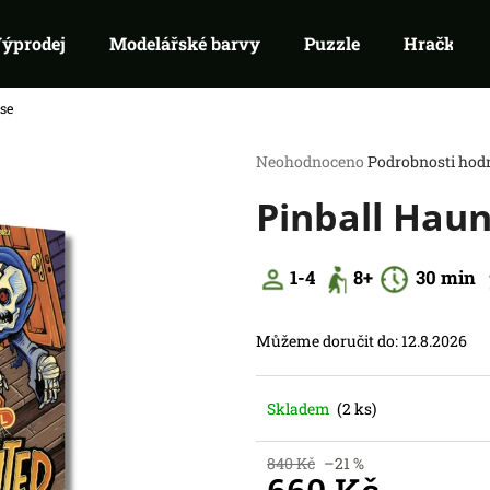
ýprodej
Modelářské barvy
Puzzle
Hračky
se
Co potřebujete najít?
Průměrné
Neohodnoceno
Podrobnosti hod
hodnocení
Pinball Hau
produktu
HLEDAT
je
Doporučujeme
0,0
z
1-4
8+
30 min
5
hvězdiček.
Můžeme doručit do:
12.8.2026
Skladem
(2 ks)
RIFTBOUND: LEAGUE OF LEGENDS
SWU 08: ASHES
TCG - UNLEASHED: BOOSTER
BOOSTER
840 Kč
–21 %
139 Kč
99 Kč