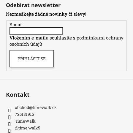
á
Odebírat newsletter
p
Nezmeškejte žádné novinky či slevy!
a
t
E-mail
í
Vložením e-mailu souhlasíte s
podmínkami ochrany
osobních údajů
PŘIHLÁSIT SE
Kontakt
obchod
@
timewalk.cz
725181915
TimeWalk
@time.walk5