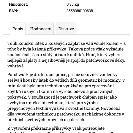
e
Hmotnost
:
0.35 kg
m
EAN
:
3558380100638
e
Popis
Hodnocení
Diskuze
POKÉMON
TCG:
Tolik kousků látek a kožených záplat se válí všude kolem – z
ME05
toho by byla krásná přikrývka! Taková práce však vyžaduje
PITCH
značné úsilí, čas a stálý přísun knoflíků. Hráč, který vybere
BLACK
-
nejlepší záplaty a nejšikovněji je spojí do patchworkové deky,
BOOSTER
vyhrává.
132
Patchwork je druh ruční práce, při níž šikovné švadlenky
Kč
sešívají kousky látek do větších dílů geometrické mozaiky. V
minulosti byla tato technika využívána pro zpracování
zbytků různých tkanin na výrobu oděvů a prošívaných
pokrývek. V současnosti je patchwork chápán spíše jako
svébytná umělecká technika, která pro výrobu
přepychových textilií využívá skvostné tkaniny. Novodobá
díla vytvořená technikou patchworku nacházíme dokonce v
předních světových muzeích a galeriích.
K vytvoření překrásné přikrývky však potřebujete