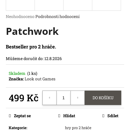
a
j
Průměrné
Neohodnoceno
Podrobnosti hodnocení
í
hodnocení
Patchwork
produktu
t
je
?
0,0
z
Bestseller pro 2 hráče.
5
hvězdiček.
Můžeme doručit do:
12.8.2026
HLEDAT
Skladem
(1 ks)
D
Značka:
Look out Games
o
p
499 Kč
o
DO KOŠÍKU
r
Měrná
u
cena:
č
Zeptat se
Hlídat
Sdílet
u
j
Kategorie
:
hry pro 2 hráče