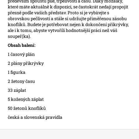
především spoustu píle, trpělivosti a času. Dílky mozaiky,
které máte aktuálně k dispozici, se častokrát nedají propojit
přesně podle vašich představ. Proto si je vybírejte s
obrovskou pečlivostí a stále si udržujte přiměřenou zásobu
knoflíků. Budete je potřebovat nejen k dokončení přikrývky,
ale i k tomu, abyste vytvořili hodnotnější práci než váš
soupeř(ka).
Obsah balení:
1 časový plán
2 plány přikrývky
1 figurka
2 žetony času
33 záplat
5 kožených záplat
50 žetonů knoflíků
česká a slovenská pravidla
Z