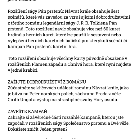
Rozšíření ságy Pán prstenů: Návrat krále obsahuje šest
scénářů, které vás zavedou za vzrušujícími dobrodružstvími
z třetího románu legendární ságy J. R. R. Tolkiena Pán
prstenů. Toto rozšíření navíc obsahuje více než 60 karet
hrdinů a herních karet, které lze použít k sestavení nebo
vylepšení herních karetních balíčků pro kterýkoli scénář či
kampaň Pán prstenů: karetní hra.
Toto rozšíření obsahuje všechny karty původně obsažené v
rozšířeních Plamen západu a Ohnivá hora, které nyní najdete
v jedné krabici.
ZAŽIJTE DOBRODRUŽSTVÍ Z ROMÁNU
Zúčastněte se klíčových událostí románu Návrat krále, jako
je bitva na Pelennorských polích, záchrana Froda z věže
Cirith Ungol a výstup na strastiplné svahy Hory osudu.
ZAVRŠTE KAMPAŇ
Zahrajte si závěrečné části rozsáhlé kampaně, kterou jste
započali v rozšířeních ságy Společenstvo prstenu a Dvě věže.
Dokážete zničit Jeden prsten?