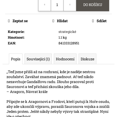
Měrná
e
DO KOŠÍKU
cena:
m
e
Zeptat se
Hlídat
Sdílet
SWU
Kategorie
:
strategické
08:
Hmotnost
:
1.1 kg
ASHES
EAN
:
841333128951
OF
THE
EMPIRE
-
Popis
Související (1)
Hodnocení
Diskuze
BOOSTER
99
„Teď jsme přišli až na rozhraní, kde je naděje sestrou
Kč
zoufalství. Zaváhat znamená padnout. Ať teď nikdo
nezavrhuje Gandalfovu radu. Dlouho pracoval proti
Sauronovi a teď přichází zkouška jeho díla.
– Aragorn, Návrat krále
Připojte se k Aragornovi a Frodovi, kteří putují k Hoře osudu,
aby zde ukončili výpravu, porazili Sauronova vojska a zničili
Jeden prsten. Ještě nikdy nebyly výzvy tak strastiplné. Nyní
jde o všechno!