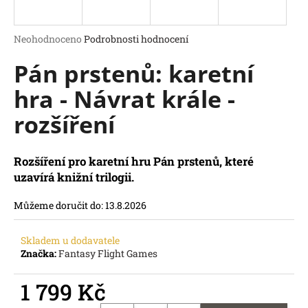
a
j
Průměrné
Neohodnoceno
Podrobnosti hodnocení
í
hodnocení
Pán prstenů: karetní
produktu
t
je
?
hra - Návrat krále -
0,0
z
rozšíření
5
hvězdiček.
Rozšíření pro karetní hru Pán prstenů, které
HLEDAT
uzavírá knižní trilogii.
D
o
Můžeme doručit do:
13.8.2026
p
o
r
Skladem u dodavatele
Značka:
Fantasy Flight Games
u
č
1 799 Kč
u
j