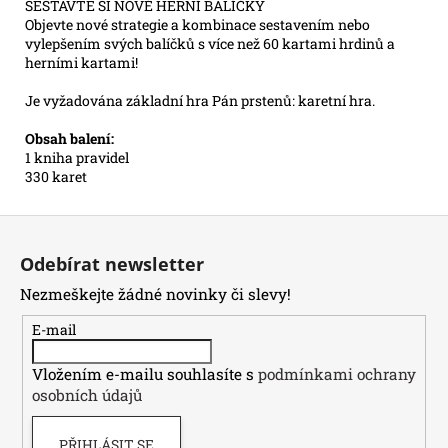
SESTAVTE SI NOVÉ HERNÍ BALÍČKY
Objevte nové strategie a kombinace sestavením nebo
vylepšením svých balíčků s více než 60 kartami hrdinů a
herními kartami!
Je vyžadována základní hra Pán prstenů: karetní hra.
Obsah balení:
1 kniha pravidel
330 karet
Z
á
Odebírat newsletter
p
Nezmeškejte žádné novinky či slevy!
a
t
E-mail
í
Vložením e-mailu souhlasíte s
podmínkami ochrany
osobních údajů
PŘIHLÁSIT SE