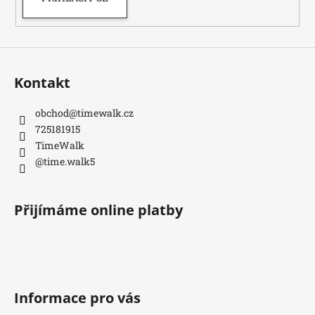
Kontakt
obchod
@
timewalk.cz
725181915
TimeWalk
@time.walk5
Přijímáme online platby
Informace pro vás