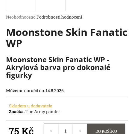
a
j
Průměrné
Neohodnoceno
Podrobnosti hodnocení
í
hodnocení
Moonstone Skin Fanatic
produktu
t
je
?
WP
0,0
z
5
hvězdiček.
Moonstone Skin Fanatic WP -
Akrylová barva pro dokonalé
HLEDAT
figurky
D
o
Můžeme doručit do:
14.8.2026
p
o
r
Skladem u dodavatele
u
Značka:
The Army painter
č
u
75 Kč
j
DO KOŠÍKU