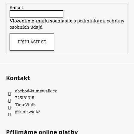
t
E-mail
í
Vložením e-mailu souhlasíte s
podmínkami ochrany
osobních údajů
PŘIHLÁSIT SE
Kontakt
obchod
@
timewalk.cz
725181915
TimeWalk
@time.walk5
Přijímáme online platby