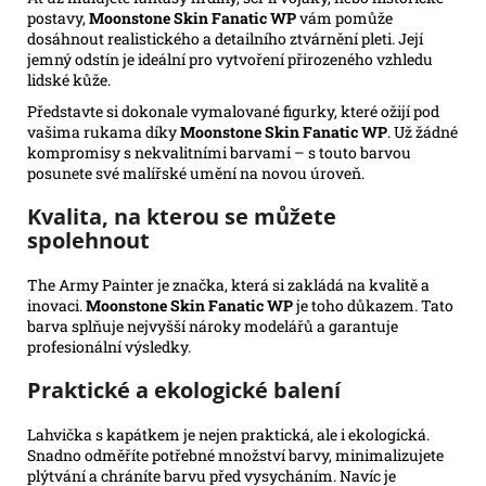
postavy,
Moonstone Skin Fanatic WP
vám pomůže
dosáhnout realistického a detailního ztvárnění pleti. Její
jemný odstín je ideální pro vytvoření přirozeného vzhledu
lidské kůže.
Představte si dokonale vymalované figurky, které ožijí pod
vašima rukama díky
Moonstone Skin Fanatic WP
. Už žádné
kompromisy s nekvalitními barvami – s touto barvou
posunete své malířské umění na novou úroveň.
Kvalita, na kterou se můžete
spolehnout
The Army Painter je značka, která si zakládá na kvalitě a
inovaci.
Moonstone Skin Fanatic WP
je toho důkazem. Tato
barva splňuje nejvyšší nároky modelářů a garantuje
profesionální výsledky.
Praktické a ekologické balení
Lahvička s kapátkem je nejen praktická, ale i ekologická.
Snadno odměříte potřebné množství barvy, minimalizujete
plýtvání a chráníte barvu před vysycháním. Navíc je