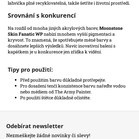
lahvička plně recyklovatelná, takže šetříte i životní prostředí.
Srovnání s konkurencí
Na rozdíl od mnoha jiných akrylových barev,
Moonstone
Skin Fanatic WP
nabízí mnohem vyšší pigmentaci a
kryvost. To znamená, že spotřebujete méně barvy a
dosáhnete lepších výsledků. Navíc inovativní balení s
kapátkem je u konkurence jen zřídka k vidění.
Tipy pro použití:
Před použitím barvu důkladně protřepejte.
Pro dosažení tenčí konzistence barvu nařeďte vodou
nebo médiem od The Army Painter.
Po použití štětce důkladně očistěte.
Z
á
Odebírat newsletter
p
Nezmeškejte žádné novinky či slevy!
a