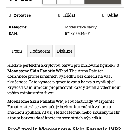
e
Měrná
m
cena:
Zeptat se
Hlídat
Sdílet
e
Kategorie
:
Modelářské barvy
EAN
:
5713799314504
SWU
08:
ASHES
OF
Popis
Hodnocení
Diskuze
THE
EMPIRE
-
Hledáte perfektní akrylovou barvu pro malování figurek? S
BOOSTER
Moonstone Skin Fanatic WP
od The Army Painter
99
dosáhnete profesionálních výsledků bez ohledu na vaši
Kč
zkušenost. Tato vysoce pigmentovaná barva s vynikající
kryvostí vám umožní propracovat každý detail a vdechnout
vašim miniaturám život.
Moonstone Skin Fanatic WP
je součástí řady Warpaints
Fanatic, která se vyznačuje bezkonkurenční kvalitou a
snadnou aplikací. Ať už jste začátečník, nebo zkušený malíř,
s touto barvou dosáhnete impozantních výsledků.
Proč zvolit Moonstone Skin Fanatic WP?