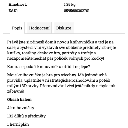
e
Hmotnost
:
1.25 kg
m
EAN
:
8595680302701
e
Popis
Hodnocení
Diskuze
SWU
08:
Právě jste si přinesli domů novou knihovničku a teď je na
ASHES
čase, abyste si v ní vystavili své oblíbené předměty: sbírejte
OF
knížky, rostliny, deskové hry, portréty a trofeje a
THE
EMPIRE
nezapomeňte nechat pár poliček volných pro kočky!
-
Komu se podaří knihovničku utřídit nejlépe?
BOOSTER
Moje knihovnička je hra pro všechny. Má jednoduchá
99
Kč
pravidla, uplatníte v ní strategické rozhodování a potěší
milými 3D prvky. Přerovnávání věcí ještě nikdy nebylo tak
zábavné!
Obsah balení
4 knihovničky
132 dílků s předměty
1 herní plán