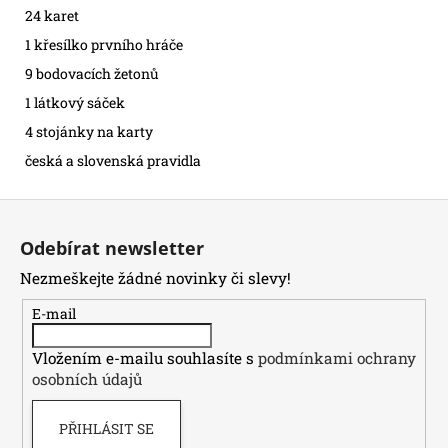
24 karet
1 křesílko prvního hráče
9 bodovacích žetonů
1 látkový sáček
4 stojánky na karty
česká a slovenská pravidla
Z
á
Odebírat newsletter
p
Nezmeškejte žádné novinky či slevy!
a
t
E-mail
í
Vložením e-mailu souhlasíte s
podmínkami ochrany
osobních údajů
PŘIHLÁSIT SE