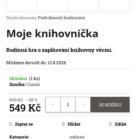
a
j
Průměrné
Neohodnoceno
Podrobnosti hodnocení
í
hodnocení
Moje knihovnička
produktu
t
je
?
0,0
z
Rodinná hra o zaplňování knihovny věcmi.
5
hvězdiček.
Můžeme doručit do:
12.8.2026
HLEDAT
Skladem
(1 ks)
D
Značka:
Cranio
o
p
899 Kč
–38 %
o
549 Kč
DO KOŠÍKU
r
u
Měrná
cena:
č
Zeptat se
Hlídat
Sdílet
u
j
Kategorie
:
rodinné