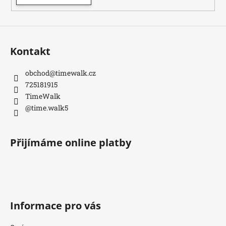
Kontakt
obchod
@
timewalk.cz
725181915
TimeWalk
@time.walk5
Přijímáme online platby
Informace pro vás