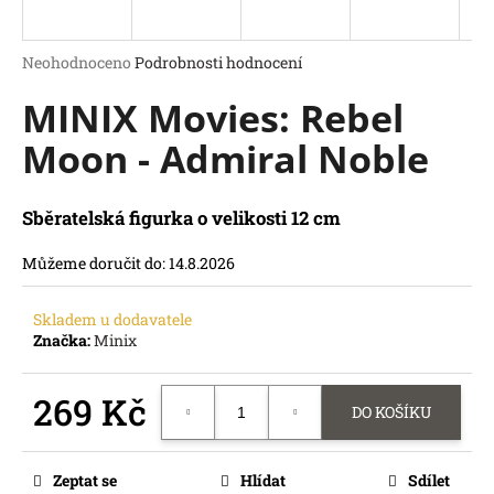
a
j
Průměrné
Neohodnoceno
Podrobnosti hodnocení
í
hodnocení
MINIX Movies: Rebel
produktu
t
je
?
Moon - Admiral Noble
0,0
z
5
hvězdiček.
Sběratelská figurka o velikosti 12 cm
HLEDAT
Můžeme doručit do:
14.8.2026
D
o
Skladem u dodavatele
p
Značka:
Minix
o
r
269 Kč
u
DO KOŠÍKU
č
Měrná
u
cena:
Zeptat se
Hlídat
Sdílet
j