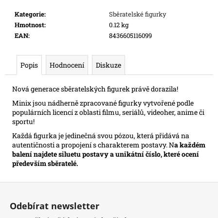
e
Kategorie
:
Sběratelské figurky
m
Hmotnost
:
0.12 kg
e
EAN
:
8436605116099
SWU
Popis
Hodnocení
Diskuze
06:
SECRETS
OF
Nová generace sběratelských figurek právě dorazila!
POWER
-
Minix jsou nádherně zpracované figurky vytvořené podle
BOOSTER
populárních licencí z oblasti filmu, seriálů, videoher, anime či
99
sportu!
Kč
Každá figurka je jedinečná svou pózou, která přidává na
Původně:
109
autentičnosti a propojení s charakterem postavy. N
a každém
Kč
balení najdete siluetu postavy a unikátní číslo, které ocení
především sběratelé.
Z
á
Odebírat newsletter
p