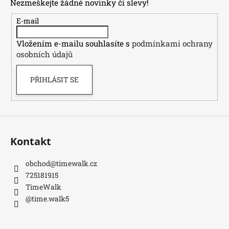
Nezmeškejte žádné novinky či slevy!
a
t
E-mail
í
Vložením e-mailu souhlasíte s
podmínkami ochrany
osobních údajů
PŘIHLÁSIT SE
Kontakt
obchod
@
timewalk.cz
725181915
TimeWalk
@time.walk5