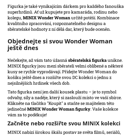
Figurka je také vynikajícím dárkem pro každého fanouška
superhrdinů. Ať už kupujete pro kamaráda, rodinu nebo
kolegu,
MINIX Wonder Woman
určitě potěší. Kombinace
kvalitního zpracování, rozpoznatelného designu a
sběratelské hodnoty z ní dělá dar, který bude oceněn.
Objednejte si svou Wonder Woman
ještě dnes
Nečekejte, až vám tato úžasná
sběratelská figurka
unikne.
MINIX figurky jsou mezi sběrateli velmi oblíbené a některé
kusy se rychle vyprodávají. Přidejte Wonder Woman do
košíku ještě dnes a rozšiřte svou DC kolekci o jednu z
nejsilnějších hrdinek všech dob.
Tato figurka není jen další kousek plastu – je to symbol
odvahy, síly a naděje, který si zaslouží místo ve vaší sbírce.
Klikněte na tlačítko "Koupit" a staňte se majitelem této
jedinečné
MINIX Wonder Woman figurky
. Vaše kolekce
vám za to poděkuje!
Začněte nebo rozšiřte svou MINIX kolekci
MINIX nabízí širokou škálu postav ze světa filmů, seriálů,