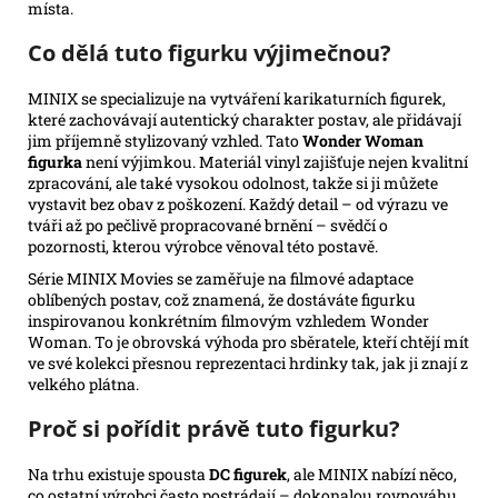
místa.
Co dělá tuto figurku výjimečnou?
MINIX se specializuje na vytváření karikaturních figurek,
které zachovávají autentický charakter postav, ale přidávají
jim příjemně stylizovaný vzhled. Tato
Wonder Woman
figurka
není výjimkou. Materiál vinyl zajišťuje nejen kvalitní
zpracování, ale také vysokou odolnost, takže si ji můžete
vystavit bez obav z poškození. Každý detail – od výrazu ve
tváři až po pečlivě propracované brnění – svědčí o
pozornosti, kterou výrobce věnoval této postavě.
Série MINIX Movies se zaměřuje na filmové adaptace
oblíbených postav, což znamená, že dostáváte figurku
inspirovanou konkrétním filmovým vzhledem Wonder
Woman. To je obrovská výhoda pro sběratele, kteří chtějí mít
ve své kolekci přesnou reprezentaci hrdinky tak, jak ji znají z
velkého plátna.
Proč si pořídit právě tuto figurku?
Na trhu existuje spousta
DC figurek
, ale MINIX nabízí něco,
co ostatní výrobci často postrádají – dokonalou rovnováhu