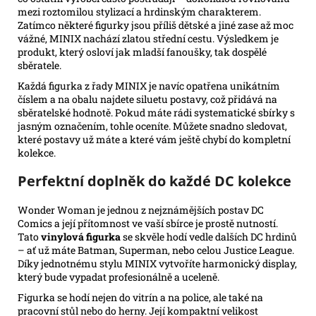
mezi roztomilou stylizací a hrdinským charakterem.
Zatímco některé figurky jsou příliš dětské a jiné zase až moc
vážné, MINIX nachází zlatou střední cestu. Výsledkem je
produkt, který osloví jak mladší fanoušky, tak dospělé
sběratele.
Každá figurka z řady MINIX je navíc opatřena unikátním
číslem a na obalu najdete siluetu postavy, což přidává na
sběratelské hodnotě. Pokud máte rádi systematické sbírky s
jasným označením, tohle oceníte. Můžete snadno sledovat,
které postavy už máte a které vám ještě chybí do kompletní
kolekce.
Perfektní doplněk do každé DC kolekce
Wonder Woman je jednou z nejznámějších postav DC
Comics a její přítomnost ve vaší sbírce je prostě nutností.
Tato
vinylová figurka
se skvěle hodí vedle dalších DC hrdinů
– ať už máte Batman, Superman, nebo celou Justice League.
Díky jednotnému stylu MINIX vytvoříte harmonický display,
který bude vypadat profesionálně a uceleně.
Figurka se hodí nejen do vitrín a na police, ale také na
pracovní stůl nebo do herny. Její kompaktní velikost