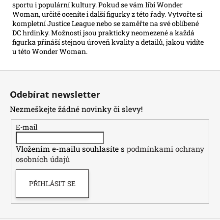
sportu i populární kultury. Pokud se vám líbí Wonder
Woman, určitě oceníte i další figurky z této řady. Vytvořte si
kompletní Justice League nebo se zaměřte na své oblíbené
DC hrdinky. Možnosti jsou prakticky neomezené a každá
figurka přináší stejnou úroveň kvality a detailů, jakou vidíte
u této Wonder Woman.
Z
á
Odebírat newsletter
p
Nezmeškejte žádné novinky či slevy!
a
t
E-mail
í
Vložením e-mailu souhlasíte s
podmínkami ochrany
osobních údajů
PŘIHLÁSIT SE