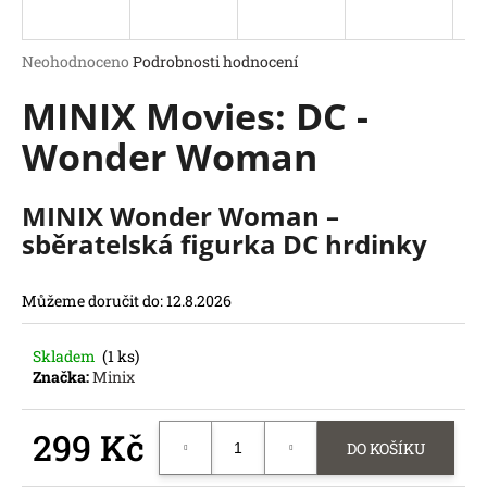
a
j
Průměrné
Neohodnoceno
Podrobnosti hodnocení
í
hodnocení
MINIX Movies: DC -
produktu
t
je
?
Wonder Woman
0,0
z
5
hvězdiček.
MINIX Wonder Woman –
sběratelská figurka DC hrdinky
HLEDAT
D
Můžeme doručit do:
12.8.2026
o
p
o
Skladem
(1 ks)
Značka:
Minix
r
u
č
299 Kč
DO KOŠÍKU
u
j
Měrná