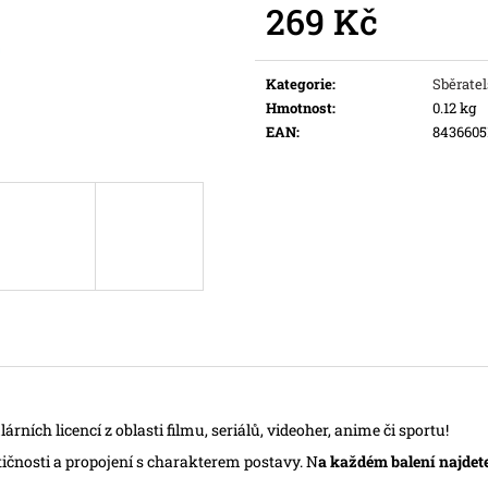
269 Kč
Měrná
cena:
Kategorie
:
Sběratel
Hmotnost
:
0.12 kg
EAN
:
8436605
ích licencí z oblasti filmu, seriálů, videoher, anime či sportu!
tičnosti a propojení s charakterem postavy. N
a každém balení najdete