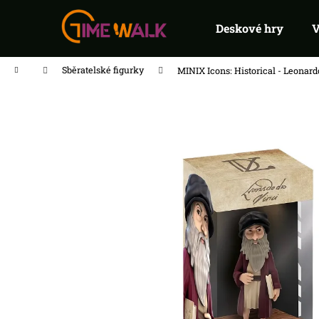
K
Přejít
na
o
Deskové hry
V
Zpět
Zpět
do
do
obsah
š
obchodu
obchodu
í
Domů
Sběratelské figurky
MINIX Icons: Historical - Leonard
k
FLIP 7 PEG
215 Kč