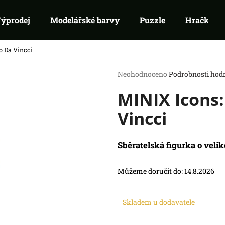
ýprodej
Modelářské barvy
Puzzle
Hračky
o Da Vincci
Co potřebujete najít?
Průměrné
Neohodnoceno
Podrobnosti hod
hodnocení
MINIX Icons:
produktu
HLEDAT
je
Doporučujeme
Vincci
0,0
z
5
hvězdiček.
Sběratelská figurka o velik
Můžeme doručit do:
14.8.2026
POKÉMON TCG: ME05 PITCH BLACK -
SWU 08: ASHES
Skladem u dodavatele
BOOSTER
BOOSTER
132 Kč
99 Kč