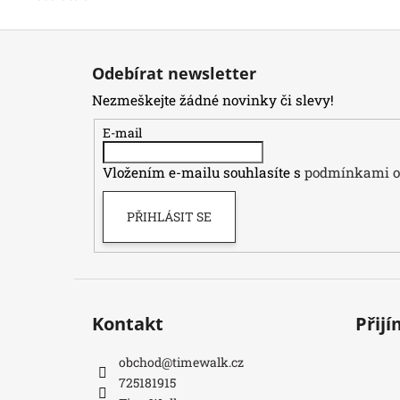
Z
á
Odebírat newsletter
p
Nezmeškejte žádné novinky či slevy!
a
t
E-mail
í
Vložením e-mailu souhlasíte s
podmínkami oc
PŘIHLÁSIT SE
Kontakt
Přij
obchod
@
timewalk.cz
725181915