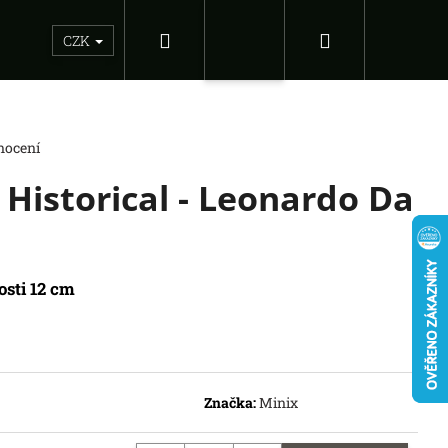
Hledat
Nákupní
Sběratelské figurky
Dárkové inspirace
Doplňky
CZK
Přihlášení
košík
nocení
 Historical - Leonardo Da
osti 12 cm
Následující
 OF THE EMPIRE -
Značka:
Minix