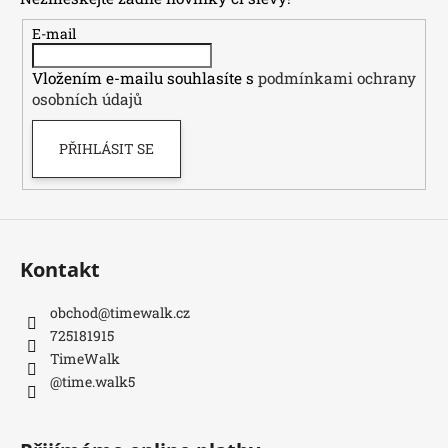
a
t
E-mail
í
Vložením e-mailu souhlasíte s
podmínkami ochrany
osobních údajů
PŘIHLÁSIT SE
Kontakt
obchod
@
timewalk.cz
725181915
TimeWalk
@time.walk5