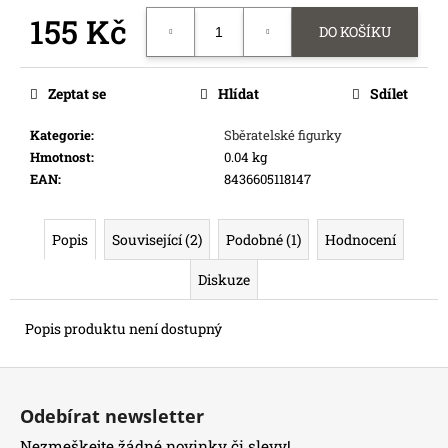
e
155 Kč
DO KOŠÍKU
m
e
Měrná
cena:
Zeptat se
Hlídat
Sdílet
TATRANKY
ARAŠÍDOVÉ
Kategorie
:
Sběratelské figurky
Hmotnost
:
0.04 kg
15
Kč
EAN
:
8436605118147
Popis
Související (2)
Podobné (1)
Hodnocení
Diskuze
Popis produktu není dostupný
Z
á
Odebírat newsletter
p
Nezmeškejte žádné novinky či slevy!