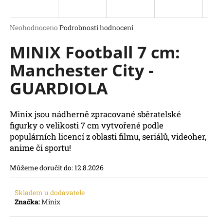
a
j
Průměrné
Neohodnoceno
Podrobnosti hodnocení
í
hodnocení
MINIX Football 7 cm:
produktu
t
je
?
Manchester City -
0,0
z
GUARDIOLA
5
hvězdiček.
Minix jsou nádherně zpracované sběratelské
HLEDAT
figurky o velikosti 7 cm vytvořené podle
D
populárních licencí z oblasti filmu, seriálů, videoher,
o
anime či sportu!
p
o
Můžeme doručit do:
12.8.2026
r
u
č
Skladem u dodavatele
Značka:
Minix
u
j