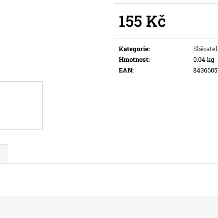
Původně:
169 Kč
155 Kč
Měrná
cena:
Kategorie
:
Sběratel
Hmotnost
:
0.04 kg
EAN
:
8436605