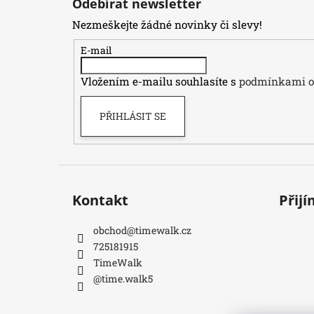
Odebírat newsletter
p
Nezmeškejte žádné novinky či slevy!
a
t
E-mail
í
Vložením e-mailu souhlasíte s
podmínkami oc
PŘIHLÁSIT SE
Kontakt
Přij
obchod
@
timewalk.cz
725181915
TimeWalk
@time.walk5