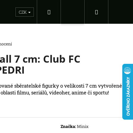
Hledat
Nákupní
Sběratelské figurky
Dárkové inspirace
Doplňky
CZK
Přihlášení
košík
nocení
ll 7 cm: Club FC
PEDRI
vané sběratelské figurky o velikosti 7 cm vytvořené
oblasti filmu, seriálů, videoher, anime či sportu!
Následující
 OF THE EMPIRE -
Značka:
Minix