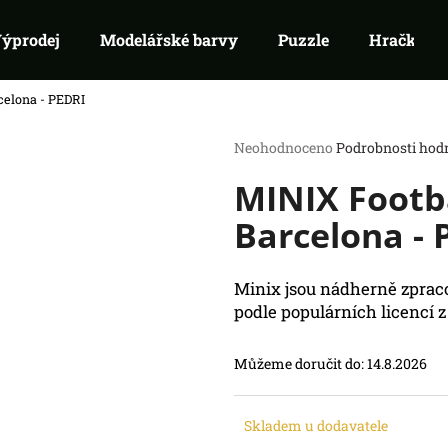
ýprodej
Modelářské barvy
Puzzle
Hračky
celona - PEDRI
Co potřebujete najít?
Průměrné
Neohodnoceno
Podrobnosti hod
hodnocení
MINIX Footba
produktu
HLEDAT
je
Doporučujeme
Barcelona - 
0,0
z
5
hvězdiček.
Minix jsou nádherně zpraco
podle populárních licencí z 
Můžeme doručit do:
14.8.2026
RIFTBOUND: LEAGUE OF LEGENDS
SWU 08: ASHES
TCG - UNLEASHED: BOOSTER
BOOSTER
Skladem u dodavatele
139 Kč
99 Kč