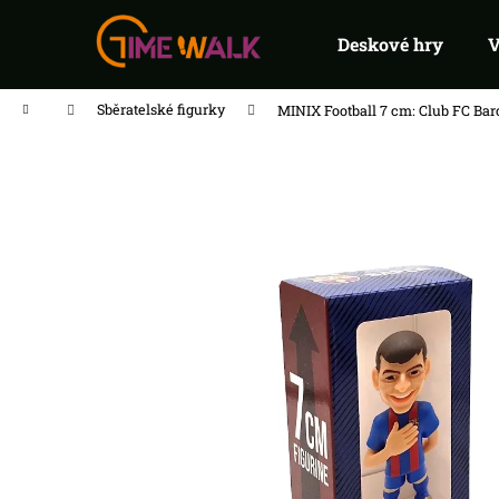
K
Přejít
na
o
Deskové hry
V
Zpět
Zpět
do
do
obsah
š
obchodu
obchodu
í
Domů
Sběratelské figurky
MINIX Football 7 cm: Club FC Bar
k
FLIP 7 PEG
215 Kč