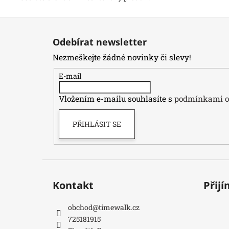
Z
á
Odebírat newsletter
p
Nezmeškejte žádné novinky či slevy!
a
t
E-mail
í
Vložením e-mailu souhlasíte s
podmínkami oc
PŘIHLÁSIT SE
Kontakt
Přij
obchod
@
timewalk.cz
725181915