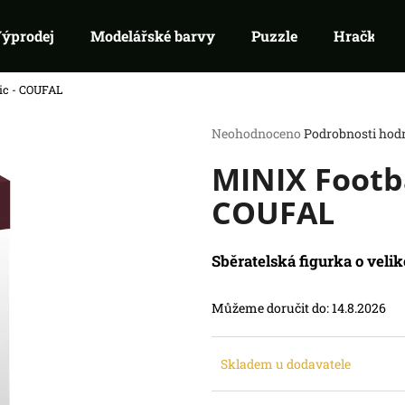
ýprodej
Modelářské barvy
Puzzle
Hračky
ic - COUFAL
Co potřebujete najít?
Průměrné
Neohodnoceno
Podrobnosti hod
hodnocení
MINIX Footba
produktu
HLEDAT
je
Doporučujeme
COUFAL
0,0
z
5
hvězdiček.
Sběratelská figurka o veli
Můžeme doručit do:
14.8.2026
RIFTBOUND: LEAGUE OF LEGENDS
SWU 08: ASHES
Skladem u dodavatele
TCG - UNLEASHED: BOOSTER
BOOSTER
139 Kč
99 Kč