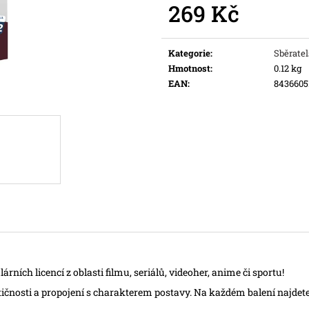
269 Kč
Původně:
169 Kč
Měrná
cena:
Kategorie
:
Sběratel
Hmotnost
:
0.12 kg
EAN
:
8436605
ích licencí z oblasti filmu, seriálů, videoher, anime či sportu!
ičnosti a propojení s charakterem postavy. Na každém balení najdete 