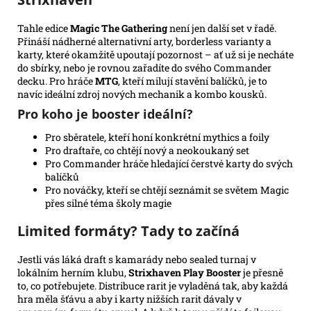
Tahle edice
Magic The Gathering
není jen další set v řadě.
Přináší nádherné alternativní arty, borderless varianty a
karty, které okamžitě upoutají pozornost – ať už si je necháte
do sbírky, nebo je rovnou zařadíte do svého Commander
decku. Pro hráče
MTG
, kteří milují stavění balíčků, je to
navíc ideální zdroj nových mechanik a kombo kousků.
Pro koho je booster ideální?
Pro sběratele, kteří honí konkrétní mythics a foily
Pro draftaře, co chtějí nový a neokoukaný set
Pro Commander hráče hledající čerstvé karty do svých
balíčků
Pro nováčky, kteří se chtějí seznámit se světem Magic
přes silné téma školy magie
Limited formáty? Tady to začíná
Jestli vás láká draft s kamarády nebo sealed turnaj v
lokálním herním klubu,
Strixhaven Play Booster
je přesně
to, co potřebujete. Distribuce rarit je vyladěná tak, aby každá
hra měla šťávu a aby i karty nižších rarit dávaly v