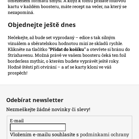
omezeném formátu smysl. A když k tomu přidáte foilovou
kartu v každém boosteru, máte recept na večer, na který se
nezapomíná.
Objednejte ještě dnes
Nečekejte, až bude set vyprodaný – edice s tak silným
vizuálem a sběratelskou hodnotou mizí ze skladů rychle.
Klikněte na tlačítko
"Přidat do košíku"
a otevřete si bránu do
Strixhavenu. Možná právě ve vašem boosteru čeká ten foil
borderless mythic, o kterém budete vyprávět ještě roky.
Hodně štěstí při otvírání – a ať se karty kloní ve váš
prospěch!
Z
á
Odebírat newsletter
p
Nezmeškejte žádné novinky či slevy!
a
t
E-mail
í
Vložením e-mailu souhlasíte s
podmínkami ochrany