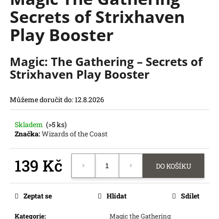
je
a
Secrets of Strixhaven
0,0
z
j
Play Booster
5
í
hvězdiček.
t
Magic: The Gathering – Secrets of
?
Strixhaven Play Booster
Můžeme doručit do:
12.8.2026
HLEDAT
Skladem
(>5 ks)
D
Značka:
Wizards of the Coast
o
p
o
139 Kč
DO KOŠÍKU
r
Měrná
u
cena:
č
Zeptat se
Hlídat
Sdílet
u
j
Kategorie
:
Magic the Gathering