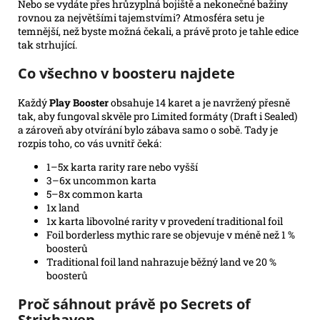
Nebo se vydáte přes hrůzyplná bojiště a nekonečné bažiny
rovnou za největšími tajemstvími? Atmosféra setu je
temnější, než byste možná čekali, a právě proto je tahle edice
tak strhující.
Co všechno v boosteru najdete
Každý
Play Booster
obsahuje 14 karet a je navržený přesně
tak, aby fungoval skvěle pro Limited formáty (Draft i Sealed)
a zároveň aby otvírání bylo zábava samo o sobě. Tady je
rozpis toho, co vás uvnitř čeká:
1–5x karta rarity rare nebo vyšší
3–6x uncommon karta
5–8x common karta
1x land
1x karta libovolné rarity v provedení traditional foil
Foil borderless mythic rare se objevuje v méně než 1 %
boosterů
Traditional foil land nahrazuje běžný land ve 20 %
boosterů
Proč sáhnout právě po Secrets of
Strixhaven