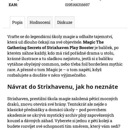
e
EAN
:
0195166316697
m
e
Popis
Hodnocení
Diskuze
ONE
Vraťte se do legendární školy magie a odhalte tajemství,
PIECE
která už dlouho čekají na své objevitele.
Magic The
CG:
Gathering Secrets of Strixhaven Play Booster
je balíček, po
IB07
kterém sáhne každý, kdo má rád pořádné drama u stolu,
ILLUSTRATION
BOX
krásné ilustrace a tu sladkou nejistotu, jestli si z balíčku
vytáhne obyčejný common, nebo třeba foil borderless mythic
899
rare. A přesně o tom Magic je – o tom napětí, když
Kč
rozbalujete a doufáte v něco výjimečného.
Návrat do Strixhavenu, jak ho neznáte
Strixhaven, prestižní škola magie založená pěticí mocných
draků, znovu otevírá své brány. Tentokrát ale nejde o
klasické přednášky a domácí úkoly – pod povrchem
akademie se ukrývá mystický archiv plný zapovězených
kouzel a dávných záhad. Vyberete si jednu z pěti kolejí a
budete rozvíjet své schopnosti tím směrem, který vám sedí?