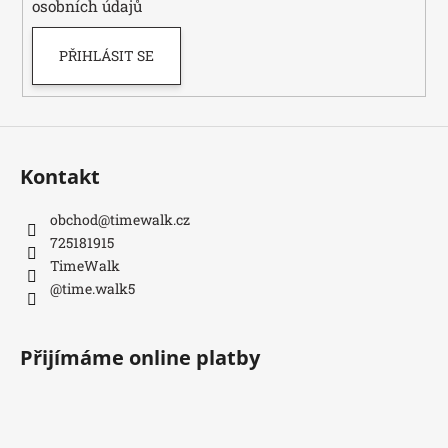
osobních údajů
PŘIHLÁSIT SE
Kontakt
obchod
@
timewalk.cz
725181915
TimeWalk
@time.walk5
Přijímáme online platby