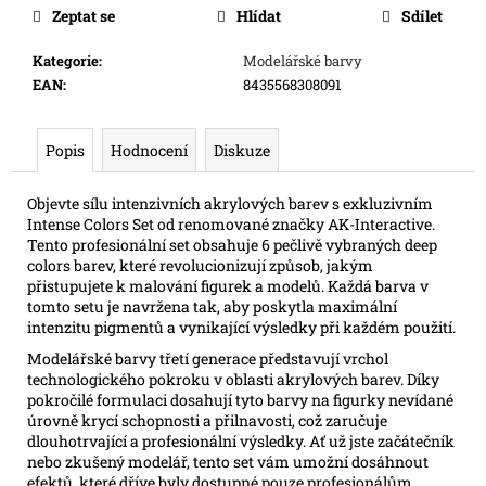
e
Zeptat se
Hlídat
Sdílet
m
e
Kategorie
:
Modelářské barvy
EAN
:
8435568308091
TOPPS
CHROME
Popis
Hodnocení
Diskuze
DISNEY
MEGA
BOX
Objevte sílu intenzivních akrylových barev s exkluzivním
2026
Intense Colors Set od renomované značky AK-Interactive.
Tento profesionální set obsahuje 6 pečlivě vybraných deep
2
colors barev, které revolucionizují způsob, jakým
068
Kč
přistupujete k malování figurek a modelů. Každá barva v
tomto setu je navržena tak, aby poskytla maximální
intenzitu pigmentů a vynikající výsledky při každém použití.
Modelářské barvy třetí generace představují vrchol
technologického pokroku v oblasti akrylových barev. Díky
pokročilé formulaci dosahují tyto barvy na figurky nevídané
úrovně krycí schopnosti a přilnavosti, což zaručuje
dlouhotrvající a profesionální výsledky. Ať už jste začátečník
nebo zkušený modelář, tento set vám umožní dosáhnout
efektů, které dříve byly dostupné pouze profesionálům.