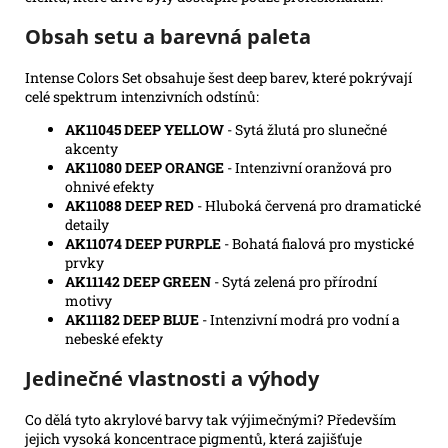
Obsah setu a barevná paleta
Intense Colors Set obsahuje šest deep barev, které pokrývají
celé spektrum intenzivních odstínů:
AK11045 DEEP YELLOW
- Sytá žlutá pro slunečné
akcenty
AK11080 DEEP ORANGE
- Intenzivní oranžová pro
ohnivé efekty
AK11088 DEEP RED
- Hluboká červená pro dramatické
detaily
AK11074 DEEP PURPLE
- Bohatá fialová pro mystické
prvky
AK11142 DEEP GREEN
- Sytá zelená pro přírodní
motivy
AK11182 DEEP BLUE
- Intenzivní modrá pro vodní a
nebeské efekty
Jedinečné vlastnosti a výhody
Co dělá tyto akrylové barvy tak výjimečnými? Především
jejich vysoká koncentrace pigmentů, která zajišťuje