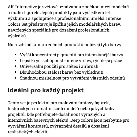
AK-Interactive je světově uznávanou značkou mezi modeláři
a malíři figurek. Jejich produkty jsou výsledkem let
výzkumu a spolupráce s profesionálními umělci. Intense
Colors Set představuje špičku jejich modelářských barev,
navržených speciálně pro dosažení profesionálních
výsledků.
Na rozdíl od konkurenčních produktů nabízejí tyto barvy:
Vyšší koncentraci pigmentů pro intenzivnější barvy
Lepší krycí schopnost - méně vrstev, rychlejší práce
Univerzální použití pro štětec i airbrush
Dlouhodobou stálost barev bez vyblednutí
Snadnou mísitelnost pro vytváření vlastních odstínů
Ideální pro každý projekt
Tento set je perfektní pro malování fantasy figurek,
historických miniatur, sci-fi modelů nebo jakýchkoliv
projektů, kde potřebujete dosáhnout výrazných a
intenzivních barevných efektů. Deep colors jsou nezbytné pro
vytváření kontrastů, zvýraznění detailů a dosažení
realistických efektů.