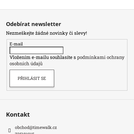
Z
á
Odebírat newsletter
p
Nezmeškejte žádné novinky či slevy!
a
t
E-mail
í
Vložením e-mailu souhlasíte s
podmínkami ochrany
osobních údajů
PŘIHLÁSIT SE
Kontakt
obchod
@
timewalk.cz