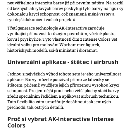
neuvěřitelnou intenzitu barev již při prvním nátěru. Na rozdíl
od běžných akrylových barev poskytují tyto barvy na figurky
dokonalou krycí schopnost, což znamená méně vrstev a
rychlejší dokončení vašich projektů.
Třetí generace technologie AK-Interactive zaručuje
vynikající přilnavost k různým povrchům, včetně plastu,
kovu i pryskyřice. Tyto vlastnosti činí z Intense Colors Set
ideální volbu pro malování Warhammer figurek,
historických modelů, sci-fi miniatur i dioramat.
Univerzální aplikace - štětec i airbrush
Jednou z největších výhod tohoto setu je jeho univerzálnost
aplikace. Barvy můžete používat přímo ze lahvičky se
štětcem, přičemž využijete jejich přirozenou vysokou krycí
schopnost. Pro jemnější práci nebo větší plochy stačí barvy
zředit speciálním ředidlem a aplikovat airbrush technikou.
Tato flexibilita vám umožňuje dosáhnout jak jemných
přechodů, tak ostrých detailů.
Proč si vybrat AK-Interactive Intense
Colors