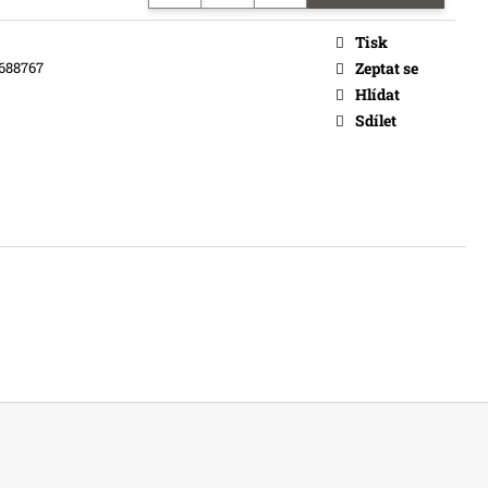
č
Tisk
688767
Zeptat se
Hlídat
Sdílet