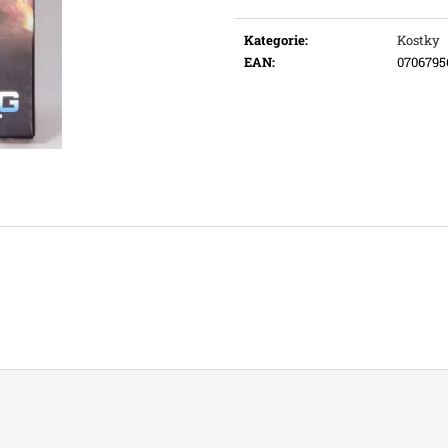
Měrná
Původně:
169 K
cena:
Kategorie
:
Kostky
EAN
:
0706795