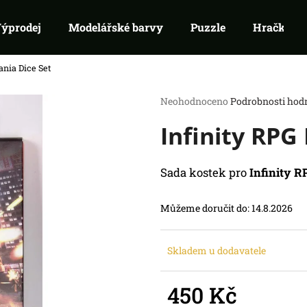
ýprodej
Modelářské barvy
Puzzle
Hračky
ania Dice Set
Co potřebujete najít?
Průměrné
Neohodnoceno
Podrobnosti hod
hodnocení
Infinity RPG
produktu
HLEDAT
je
Doporučujeme
0,0
z
Sada kostek pro
Infinity R
5
hvězdiček.
Můžeme doručit do:
14.8.2026
Skladem u dodavatele
SWU 08: ASHES OF THE EMPIRE -
RIFTBOUND: L
BOOSTER
TCG - UNLEASH
450 Kč
99 Kč
139 Kč