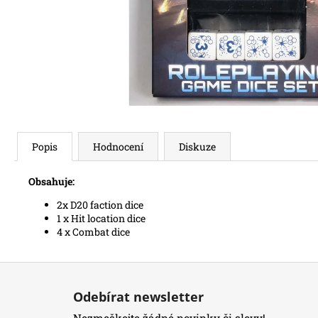
Popis
Hodnocení
Diskuze
Obsahuje:
2x D20 faction dice
1 x Hit location dice
4 x Combat dice
Z
á
Odebírat newsletter
p