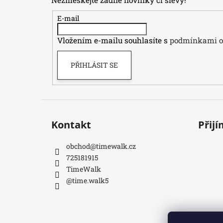
Nezmeškejte žádné novinky či slevy!
a
t
E-mail
í
Vložením e-mailu souhlasíte s
podmínkami oc
PŘIHLÁSIT SE
Kontakt
Přij
obchod
@
timewalk.cz
725181915
TimeWalk
@time.walk5