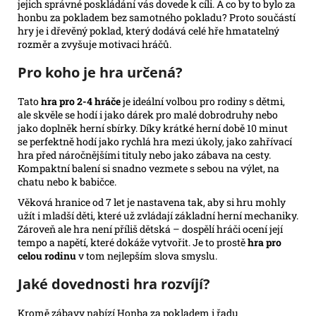
jejich správné poskládání vás dovede k cíli. A co by to bylo za
honbu za pokladem bez samotného pokladu? Proto součástí
hry je i dřevěný poklad, který dodává celé hře hmatatelný
rozměr a zvyšuje motivaci hráčů.
Pro koho je hra určená?
Tato
hra pro 2-4 hráče
je ideální volbou pro rodiny s dětmi,
ale skvěle se hodí i jako dárek pro malé dobrodruhy nebo
jako doplněk herní sbírky. Díky krátké herní době 10 minut
se perfektně hodí jako rychlá hra mezi úkoly, jako zahřívací
hra před náročnějšími tituly nebo jako zábava na cesty.
Kompaktní balení si snadno vezmete s sebou na výlet, na
chatu nebo k babičce.
Věková hranice od 7 let je nastavena tak, aby si hru mohly
užít i mladší děti, které už zvládají základní herní mechaniky.
Zároveň ale hra není příliš dětská – dospělí hráči ocení její
tempo a napětí, které dokáže vytvořit. Je to prostě
hra pro
celou rodinu
v tom nejlepším slova smyslu.
Jaké dovednosti hra rozvíjí?
Kromě zábavy nabízí Honba za pokladem i řadu