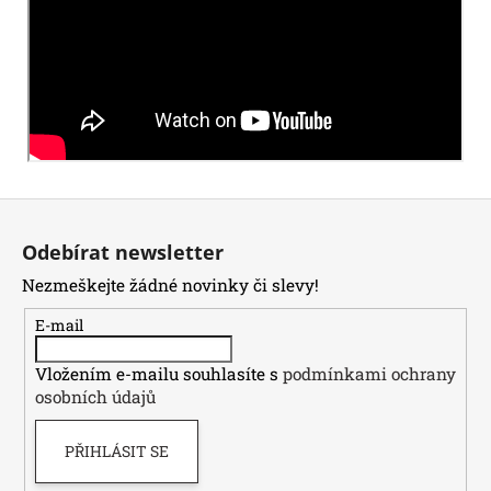
Z
á
Odebírat newsletter
p
Nezmeškejte žádné novinky či slevy!
a
t
E-mail
í
Vložením e-mailu souhlasíte s
podmínkami ochrany
osobních údajů
PŘIHLÁSIT SE