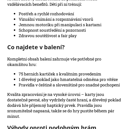
vzdělávacích benefitů. Děti při ní trénují:
Postřeh a rychlé rozhodování
Vizuální vnímání a rozpoznávání vzorů
Jemnou motoriku při manipulaci s kartami
Schopnost soustředění a pozornosti
Zdravou soutěživost a fair play
Co najdete v balení?
Kompletní obsah balení zahrnuje vše potřebné pro
okamžitou hru:
75 herních kartiček s kvalitním provedením
1 dřevěný poklad jako hmatatelná odměna pro vítěze
Pravidla v češtině a slovenštině pro snadné pochopení
Kvalita zpracování je na vysoké úrovni – karty jsou
dostatečně pevné, aby vydržely časté hraní, a dřevěný poklad
dodává hře příjemný haptický prvek. Pravidla jsou
srozumitelně napsaná, takže se do hry pustíte během pár
minut.
Výhody oproti podobným hrám