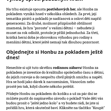
Na trhu existuje spousta
postřehových her
, ale Honba za
pokladem vyniká hned v několika ohledech. Za prvé, její
tematika pirátů a pokladů je nadčasová a osloví děti napříč
generacemi. Za druhé, možnost přizpůsobit obtížnost
znamená, že hra "poroste" s vašimi dětmi – nebudete ji
muset za rok odložit, protože je příliš jednoduchá. Za třetí,
krátká herní doba je obrovskou výhodou pro rodiny s
menšími dětmi, které ještě nemají tak dlouhou pozornost.
Objednejte si Honbu za pokladem ještě
dnes!
Nenechte si ujít tuto skvělou
rodinnou zábavu
! Honba za
pokladem je investice do kvalitního společného času s dětmi,
do jejich rozvoje a do nespočtu chvil plných smíchu a napětí.
Hra se hodí jako dárek k narozeninám, Vánocům nebo
prostě jen tak, když chcete někoho potěšit.
Přidejte Honbu za pokladem do košíku a už za pár dní se
můžete pustit do napínavého závodu o poklad! Vaše děti vás
budou prosit o "ještě jedno kolo" a vy budete rádi, že jste si
pořídili hru, která skutečně baví. Klikněte na tlačítko "Koupit"