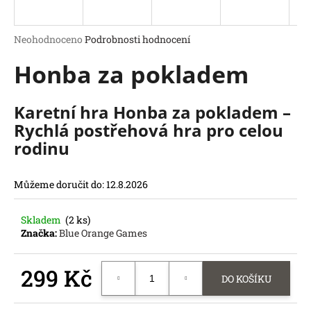
a
j
Průměrné
Neohodnoceno
Podrobnosti hodnocení
í
hodnocení
Honba za pokladem
produktu
t
je
?
0,0
z
Karetní hra Honba za pokladem –
5
Rychlá postřehová hra pro celou
hvězdiček.
rodinu
HLEDAT
D
Můžeme doručit do:
12.8.2026
o
p
Skladem
(2 ks)
o
Značka:
Blue Orange Games
r
u
299 Kč
č
DO KOŠÍKU
u
Měrná
j
cena: