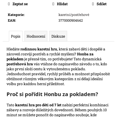
e
Zeptat se
Hlídat
Sdílet
m
e
Kategorie
:
karetní/postřehové
EAN
:
3770000904642
SWU
08:
Popis
Hodnocení
Diskuze
ASHES
OF
THE
Hledáte
rodinnou karetní hru
, která zabaví děti i dospělé a
EMPIRE
zároveň rozvíjí postřeh a rychlé myšlení?
Honba za
-
pokladem
je přesně tím, co potřebujete! Tato dynamická
BOOSTER
postřehová hra
vás vtáhne do napínavého závodu o to, kdo
99
jako první složí cestu k vytouženému pokladu.
Kč
Jednoduchost pravidel, rychlý průběh a možnost přizpůsobit
obtížnost různým věkovým kategoriím z ní dělají ideální
volbu pro každou herní příležitost.
Proč si pořídit Honbu za pokladem?
Tato
karetní hra pro děti od 7 let
nabízí perfektní kombinaci
zábavy a rozvoje důležitých dovedností. Během pouhých 10
minut se můžete ponořit do napínavého souboje, kde