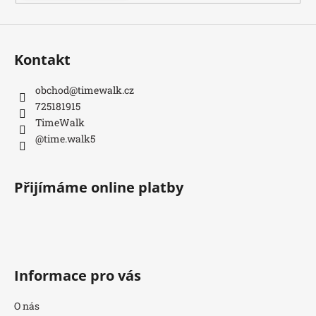
Kontakt
obchod
@
timewalk.cz
725181915
TimeWalk
@time.walk5
Přijímáme online platby
Informace pro vás
O nás