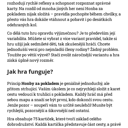
rozhodují rychlé reflexy a schopnost rozpoznat správné
karty. Na rozdíl od mnoha jiných her není Honba za
pokladem nijak složitá – pravidla pochopíte během chvilky, a
přesto vás hra dokáže vtáhnout a pobavit i po desátkách
odehraných kol.
Co dělá tuto hru opravdu výjimečnou? Je to především její
variabilita. Můžete si vybrat z více variant pravidel, takže si
hru užijí jak sedmileté děti, tak zkušenější hráči. Chcete
jednodušší verzi pro nejmladší členy rodiny? Žádný problém.
Toužíte po větší výzvě? Stačí zvolit náročnější variantu a hra
získá úplně nový rozměr.
Jak hra funguje?
Princip
Honby za pokladem
je geniálně jednoduchý, ale
přitom strhující. Vaším úkolem je co nejrychleji složit z karet
cestu vedoucí k truhlici s pokladem. Každý hráč má před
sebou mapu a snaží se být první, kdo dokončí svou cestu.
Jenže pozor – soupeři vám to určitě neulehčí! Musíte být
rychlejší, pozornější a šikovnější než ostatní.
Hra obsahuje 75 kartiček, které tvoří základ celého
dobrodružství. Každá kartička představuje část cesty, a právě