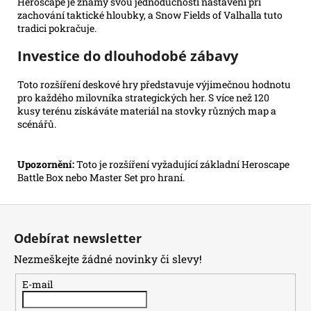
Heroscape je známý svou jednoduchostí nastavení při
zachování taktické hloubky, a Snow Fields of Valhalla tuto
tradici pokračuje.
Investice do dlouhodobé zábavy
Toto rozšíření deskové hry představuje výjimečnou hodnotu
pro každého milovníka strategických her. S více než 120
kusy terénu získáváte materiál na stovky různých map a
scénářů.
Upozornění:
Toto je rozšíření vyžadující základní Heroscape
Battle Box nebo Master Set pro hraní.
Z
á
Odebírat newsletter
p
Nezmeškejte žádné novinky či slevy!
a
t
E-mail
í