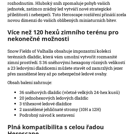
rozhodnutím. Hluboký sníh zpomaluje pohyb vašich
jednotek, zatímco zrádný led vytváří nové strategické
příležitosti i nebezpečí. Toto Heroscape rozšíření přináší zcela
novou dimenzi do vašich oblíbených miniaturních bitev.
Více než 120 hexů zimního terénu pro
nekonečné možnosti
Snow Fields of Valhalla obsahuje impozantní kolekci
terénních dlaždic, která vám umožní vytvořit rozmanité
zimní prostředí. S 36 sněhovými hexagony různých velikostí
a 23 ledovými dlaždicemi můžete stavět od zamrzlých jezer
přes zasněžené lesy až po nebezpečné ledové svahy.
Obsah balení zahrnuje:
36 sněhových dlaždic (včetně velkých 24-hex kusů)
20 jednohexových ledových dlaždic
3 tříhexové ledové dlaždice
2 zasněžené jehličnaté stromy (10H a 12H)
Podrobný návod k sestavení
Plná kompatibilita s celou řadou
Heroscape