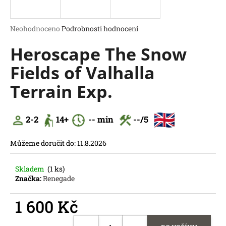
a
j
Průměrné
Neohodnoceno
Podrobnosti hodnocení
í
hodnocení
Heroscape The Snow
produktu
t
je
?
Fields of Valhalla
0,0
z
Terrain Exp.
5
hvězdiček.
HLEDAT
2-2
14
+
--
min
--
/5
D
o
Můžeme doručit do:
11.8.2026
p
o
Skladem
(1 ks)
r
Značka:
Renegade
u
č
1 600 Kč
u
Měrná
j