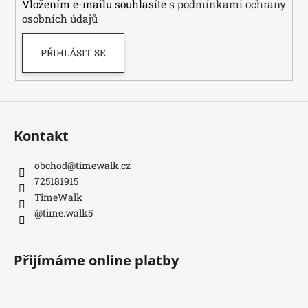
Vložením e-mailu souhlasíte s
podmínkami ochrany
osobních údajů
PŘIHLÁSIT SE
Kontakt
obchod
@
timewalk.cz
725181915
TimeWalk
@time.walk5
Přijímáme online platby