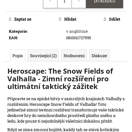
DO KOŠÍKU
cena:
e
m
e
Zeptat se
Hlídat
Sdílet
Kategorie
:
v angličtině
SWU
EAN
:
0810011727595
05:
LEGENDS
OF
THE
Popis
Související (2)
Hodnocení
Diskuze
FORCE
-
Heroscape: The Snow Fields of
BOOSTER
Valhalla - Zimní rozšíření pro
99
Kč
ultimátní taktický zážitek
Původně:
109
Kč
Připravte se na epické bitvy v zamrzlých krajinách Valhally s
rozšířením Heroscape Snow Fields of Valhalla! Toto
jedinečné zimní terénní rozšíření transformuje vaše taktické
deskové hry do nemilosrdného prostředí plného sněhu a
ledu, kde pouze ti nejodolnější válečníci dokážou přežít.
Když se zima zmocní bojiště, každý tah se stává kritickým