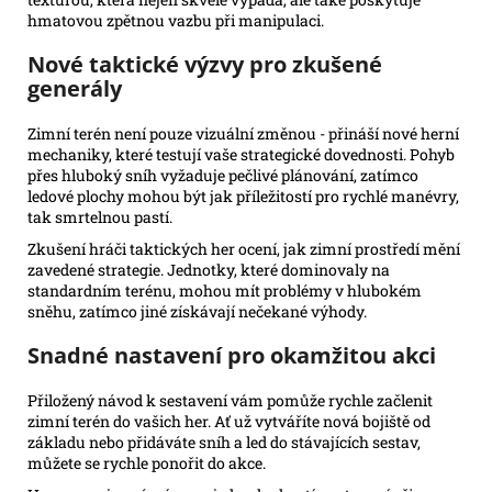
hmatovou zpětnou vazbu při manipulaci.
Nové taktické výzvy pro zkušené
generály
Zimní terén není pouze vizuální změnou - přináší nové herní
mechaniky, které testují vaše strategické dovednosti. Pohyb
přes hluboký sníh vyžaduje pečlivé plánování, zatímco
ledové plochy mohou být jak příležitostí pro rychlé manévry,
tak smrtelnou pastí.
Zkušení hráči taktických her ocení, jak zimní prostředí mění
zavedené strategie. Jednotky, které dominovaly na
standardním terénu, mohou mít problémy v hlubokém
sněhu, zatímco jiné získávají nečekané výhody.
Snadné nastavení pro okamžitou akci
Přiložený návod k sestavení vám pomůže rychle začlenit
zimní terén do vašich her. Ať už vytváříte nová bojiště od
základu nebo přidáváte sníh a led do stávajících sestav,
můžete se rychle ponořit do akce.