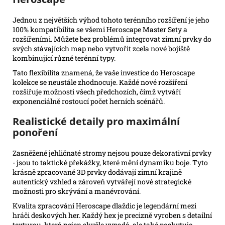
Jednou z největších výhod tohoto terénního rozšíření je jeho
100% kompatibilita se všemi Heroscape Master Sety a
rozšířeními. Můžete bez problémů integrovat zimní prvky do
svých stávajících map nebo vytvořit zcela nové bojiště
kombinující různé terénní typy.
Tato flexibilita znamená, že vaše investice do Heroscape
kolekce se neustále zhodnocuje. Každé nové rozšíření
rozšiřuje možnosti všech předchozích, čímž vytváří
exponenciálně rostoucí počet herních scénářů.
Realistické detaily pro maximální
ponoření
Zasněžené jehličnaté stromy nejsou pouze dekorativní prvky
- jsou to taktické překážky, které mění dynamiku boje. Tyto
krásně zpracované 3D prvky dodávají zimní krajině
autentický vzhled a zároveň vytvářejí nové strategické
možnosti pro skrývání a manévrování.
Kvalita zpracování Heroscape dlaždic je legendární mezi
hráči deskových her. Každý hex je precizně vyroben s detailní
texturou, která nejen skvěle vypadá, ale také poskytuje