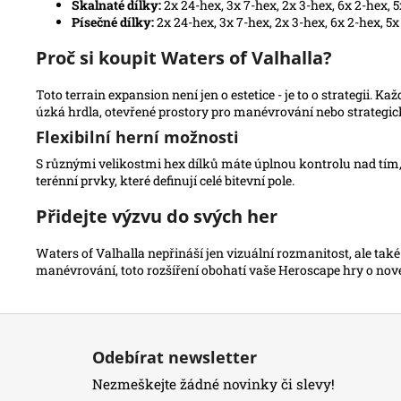
Skalnaté dílky:
2x 24-hex, 3x 7-hex, 2x 3-hex, 6x 2-hex, 5
Písečné dílky:
2x 24-hex, 3x 7-hex, 2x 3-hex, 6x 2-hex, 5x
Proč si koupit Waters of Valhalla?
Toto terrain expansion není jen o estetice - je to o strategii.
úzká hrdla, otevřené prostory pro manévrování nebo strategick
Flexibilní herní možnosti
S různými velikostmi hex dílků máte úplnou kontrolu nad tím, j
terénní prvky, které definují celé bitevní pole.
Přidejte výzvu do svých her
Waters of Valhalla nepřináší jen vizuální rozmanitost, ale tak
manévrování, toto rozšíření obohatí vaše Heroscape hry o nov
Z
á
Odebírat newsletter
p
Nezmeškejte žádné novinky či slevy!
a