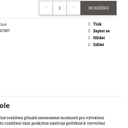
č
DO KOŠÍKU
Tisk
tině
727007
Zeptat se
Hlídat
Sdílet
ole
ečné rozšíření přináší neomezené možnosti pro vytváření
oto rozšíření vám poskytne nástroje potřebné k vytvoření