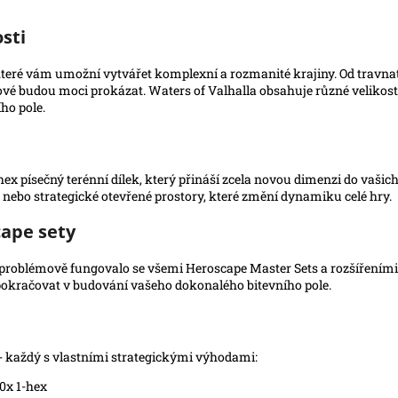
sti
které vám umožní vytvářet komplexní a rozmanité krajiny. Od travnatý
ové budou moci prokázat. Waters of Valhalla obsahuje různé velikost
ho pole.
hex písečný terénní dílek, který přináší zcela novou dimenzi do vaši
e nebo strategické otevřené prostory, které změní dynamiku celé hry.
cape sety
problémově fungovalo se všemi Heroscape Master Sets a rozšířeními. B
a pokračovat v budování vašeho dokonalého bitevního pole.
k - každý s vlastními strategickými výhodami:
10x 1-hex