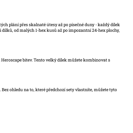
ch plání přes skalnaté útesy až po písečné duny - každý dílek
i dílků, od malých 1-hex kusů až po impozantní 24-hex plochy,
ch Heroscape bitev. Tento velký dílek můžete kombinovat s
ez ohledu na to, které předchozí sety vlastníte, můžete tyto