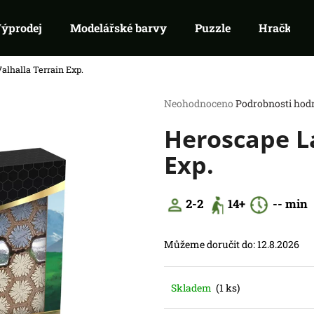
ýprodej
Modelářské barvy
Puzzle
Hračky
alhalla Terrain Exp.
Co potřebujete najít?
Průměrné
Neohodnoceno
Podrobnosti hod
hodnocení
Heroscape La
produktu
HLEDAT
je
Doporučujeme
Exp.
0,0
z
5
hvězdiček.
2-2
14
+
--
min
Můžeme doručit do:
12.8.2026
SWU 08: ASHES OF THE EMPIRE -
RIFTBOUND: L
Skladem
(1 ks)
BOOSTER
TCG - UNLEASH
99 Kč
139 Kč