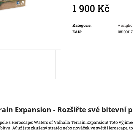
Původně:
169 K
1 900 Kč
Měrná
cena:
Kategorie
:
v anglič
EAN
:
0810011
ain Expansion - Rozšiřte své bitevní p
í pole s Heroscape: Waters of Valhalla Terrain Expansion! Toto výjim
bitvu. Ať už jste zkušený stratég nebo nováček ve světě Heroscape, t