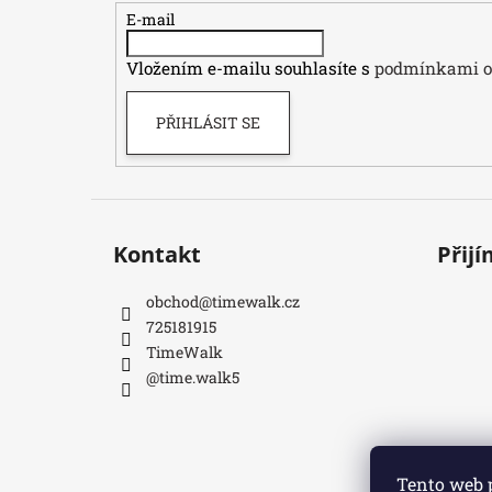
t
E-mail
í
Vložením e-mailu souhlasíte s
podmínkami oc
PŘIHLÁSIT SE
Kontakt
Přij
obchod
@
timewalk.cz
725181915
TimeWalk
@time.walk5
Tento web 