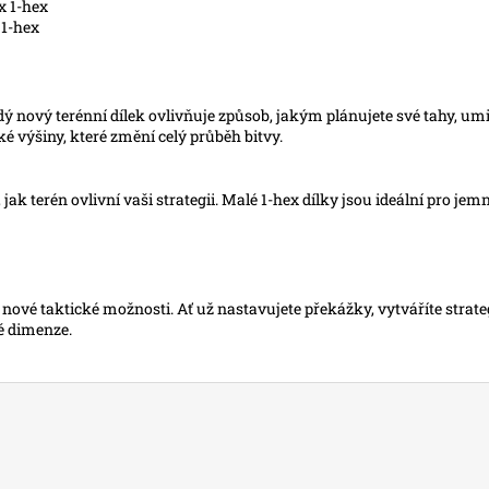
x 1-hex
 1-hex
 Každý nový terénní dílek ovlivňuje způsob, jakým plánujete své tahy, 
é výšiny, které změní celý průběh bitvy.
ak terén ovlivní vaši strategii. Malé 1-hex dílky jsou ideální pro j
é nové taktické možnosti. Ať už nastavujete překážky, vytváříte strat
é dimenze.