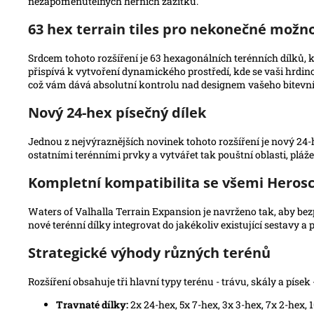
nezapomenutelných herních zážitků.
63 hex terrain tiles pro nekonečné možno
Srdcem tohoto rozšíření je 63 hexagonálních terénních dílků, 
přispívá k vytvoření dynamického prostředí, kde se vaši hrdin
což vám dává absolutní kontrolu nad designem vašeho bitevní
Nový 24-hex písečný dílek
Jednou z nejvýraznějších novinek tohoto rozšíření je nový 24-
ostatními terénními prvky a vytvářet tak pouštní oblasti, pláž
Kompletní kompatibilita se všemi Heros
Waters of Valhalla Terrain Expansion je navrženo tak, aby bez
nové terénní dílky integrovat do jakékoliv existující sestavy 
Strategické výhody různých terénů
Rozšíření obsahuje tři hlavní typy terénu - trávu, skály a píse
Travnaté dílky:
2x 24-hex, 5x 7-hex, 3x 3-hex, 7x 2-hex, 