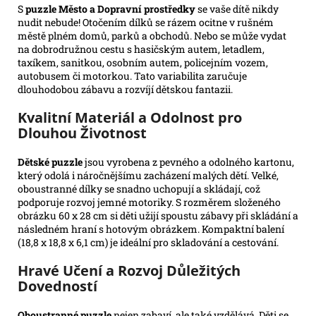
S
puzzle Město a Dopravní prostředky
se vaše dítě nikdy
nudit nebude! Otočením dílků se rázem ocitne v rušném
městě plném domů, parků a obchodů. Nebo se může vydat
na dobrodružnou cestu s hasičským autem, letadlem,
taxíkem, sanitkou, osobním autem, policejním vozem,
autobusem či motorkou. Tato variabilita zaručuje
dlouhodobou zábavu a rozvíjí dětskou fantazii.
Kvalitní Materiál a Odolnost pro
Dlouhou Životnost
Dětské puzzle
jsou vyrobena z pevného a odolného kartonu,
který odolá i náročnějšímu zacházení malých dětí. Velké,
oboustranné dílky se snadno uchopují a skládají, což
podporuje rozvoj jemné motoriky. S rozměrem složeného
obrázku 60 x 28 cm si děti užijí spoustu zábavy při skládání a
následném hraní s hotovým obrázkem. Kompaktní balení
(18,8 x 18,8 x 6,1 cm) je ideální pro skladování a cestování.
Hravé Učení a Rozvoj Důležitých
Dovedností
Oboustranné puzzle
nejen zabaví, ale také vzdělává. Děti se