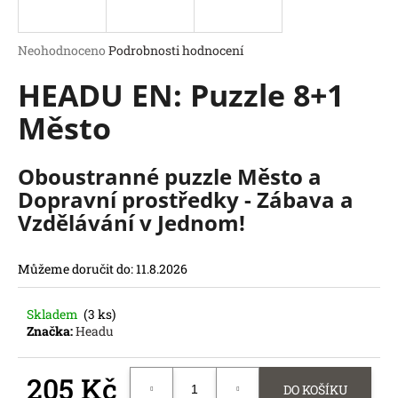
a
j
Průměrné
Neohodnoceno
Podrobnosti hodnocení
í
hodnocení
HEADU EN: Puzzle 8+1
produktu
t
je
?
Město
0,0
z
5
hvězdiček.
Oboustranné puzzle Město a
Dopravní prostředky - Zábava a
HLEDAT
Vzdělávání v Jednom!
D
o
Můžeme doručit do:
11.8.2026
p
o
r
Skladem
(3 ks)
u
Značka:
Headu
č
u
205 Kč
j
DO KOŠÍKU