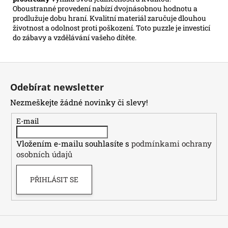
Oboustranné provedení nabízí dvojnásobnou hodnotu a
prodlužuje dobu hraní. Kvalitní materiál zaručuje dlouhou
životnost a odolnost proti poškození. Toto puzzle je investicí
do zábavy a vzdělávání vašeho dítěte.
Z
á
Odebírat newsletter
p
Nezmeškejte žádné novinky či slevy!
a
t
E-mail
í
Vložením e-mailu souhlasíte s
podmínkami ochrany
osobních údajů
PŘIHLÁSIT SE