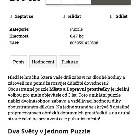
e
Měrná
m
cena:
Zeptat se
Hlídat
Sdílet
e
Kategorie
:
Puzzle
Hmotnost
:
0.47 kg
TOPPS
CHROME
EAN
:
8059591420508
DISNEY
MEGA
BOX
Popis
Hodnocení
Diskuze
2026
2
068
Hledáte hračku, která vaše dítě zabaví na dlouhé hodiny a
Kč
zároveň mu pomůže rozvíjet důležité dovednosti?
Oboustranné puzzle
Město a Dopravní prostředky
je ideální
volbou pro malé objevitele od 3 let. Toto unikátní puzzle
nabízí dvojnásobnou zábavu a vzdělávací hodnotu díky
oboustranným dílkům. Na jedné straně se skrývá 8 detailně
propracovaných obrázků dopravních prostředků a na druhé
straně čeká na sestavení celé pulzující město!
Dva Světy v Jednom Puzzle