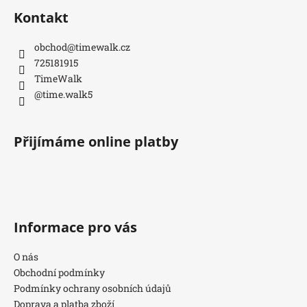
Kontakt
obchod
@
timewalk.cz
725181915
TimeWalk
@time.walk5
Přijímáme online platby
Informace pro vás
O nás
Obchodní podmínky
Podmínky ochrany osobních údajů
Doprava a platba zboží