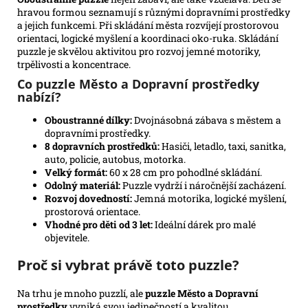
hravou formou seznamují s různými dopravními prostředky
a jejich funkcemi. Při skládání města rozvíjejí prostorovou
orientaci, logické myšlení a koordinaci oko-ruka. Skládání
puzzle je skvělou aktivitou pro rozvoj jemné motoriky,
trpělivosti a koncentrace.
Co puzzle Město a Dopravní prostředky
nabízí?
Oboustranné dílky:
Dvojnásobná zábava s městem a
dopravními prostředky.
8 dopravních prostředků:
Hasiči, letadlo, taxi, sanitka,
auto, policie, autobus, motorka.
Velký formát:
60 x 28 cm pro pohodlné skládání.
Odolný materiál:
Puzzle vydrží i náročnější zacházení.
Rozvoj dovedností:
Jemná motorika, logické myšlení,
prostorová orientace.
Vhodné pro děti od 3 let:
Ideální dárek pro malé
objevitele.
Proč si vybrat právě toto puzzle?
Na trhu je mnoho puzzlí, ale
puzzle Město a Dopravní
prostředky
vyniká svou jedinečností a kvalitou.