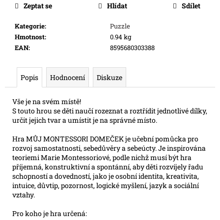
cena:
e
Zeptat se
Hlídat
Sdílet
m
Kategorie
:
Puzzle
e
Hmotnost
:
0.94 kg
EAN
:
8595680303388
FLIP
7
PEG
Popis
Hodnocení
Diskuze
215
Kč
Vše je na svém místě!
S touto hrou se děti naučí rozeznat a roztřídit jednotlivé dílky,
určit jejich tvar a umístit je na správné místo.
Hra MŮJ MONTESSORI DOMEČEK je učební pomůcka pro
rozvoj samostatnosti, sebedůvěry a sebeúcty. Je inspirována
teoriemi Marie Montessoriové, podle nichž musí být hra
příjemná, konstruktivní a spontánní, aby děti rozvíjely řadu
schopností a dovedností, jako je osobní identita, kreativita,
intuice, důvtip, pozornost, logické myšlení, jazyk a sociální
vztahy.
Pro koho je hra určená: