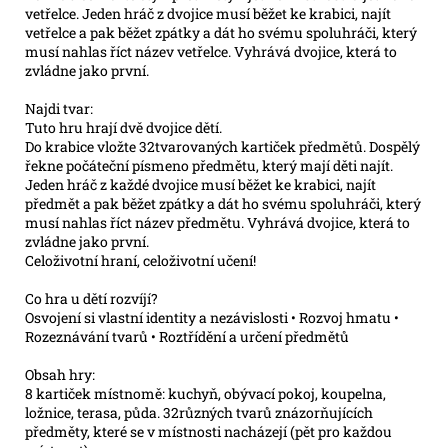
vetřelce. Jeden hráč z dvojice musí běžet ke krabici, najít
vetřelce a pak běžet zpátky a dát ho svému spoluhráči, který
musí nahlas říct název vetřelce. Vyhrává dvojice, která to
zvládne jako první.
Najdi tvar:
Tuto hru hrají dvě dvojice dětí.
Do krabice vložte 32tvarovaných kartiček předmětů. Dospělý
řekne počáteční písmeno předmětu, který mají děti najít.
Jeden hráč z každé dvojice musí běžet ke krabici, najít
předmět a pak běžet zpátky a dát ho svému spoluhráči, který
musí nahlas říct název předmětu. Vyhrává dvojice, která to
zvládne jako první.
Celoživotní hraní, celoživotní učení!
Co hra u dětí rozvíjí?
Osvojení si vlastní identity a nezávislosti • Rozvoj hmatu •
Rozeznávání tvarů • Roztřídění a určení předmětů
Obsah hry:
8 kartiček místnomě: kuchyň, obývací pokoj, koupelna,
ložnice, terasa, půda. 32různých tvarů znázorňujících
předměty, které se v místnosti nacházejí (pět pro každou