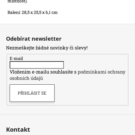
místnost).
Balení: 28,5 x 25,5 x 6,1 cm
Z
á
Odebírat newsletter
p
Nezmeškejte žádné novinky či slevy!
a
t
E-mail
í
Vložením e-mailu souhlasíte s
podmínkami ochrany
osobních údajů
PŘIHLÁSIT SE
Kontakt