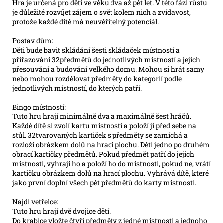
Hra je určená pro děti ve věku dva až pět let. V této fázi růstu
je důležité rozvíjet zájem o svět kolem nich a zvídavost,
protože každé dítě má neuvěřitelný potenciál.
Postav dům:
Děti bude bavit skládání šesti skládaček místností a
přiřazování 32předmětů do jednotlivých místností a jejich
přesouvání a budování velkého domu. Mohou si hrát samy
nebo mohou rozdělovat předměty do kategorií podle
jednotlivých místností, do kterých patří.
Bingo místností:
Tuto hru hrají minimálně dva a maximálně šest hráčů.
Každé dítě si zvolí kartu místnosti a položí ji před sebe na
stůl. 32tvarovaných kartiček s předměty se zamíchá a
rozloží obrázkem dolů na hrací plochu. Děti jedno po druhém
obrací kartičky předmětů. Pokud předmět patří do jejich
místnosti, vyhrají ho a položí ho do místnosti, pokud ne, vrátí
kartičku obrázkem dolů na hrací plochu. Vyhrává dítě, které
jako první doplní všech pět předmětů do karty místnosti.
Najdi vetřelce:
Tuto hru hrají dvě dvojice dětí.
Do krabice vložte čtyři předměty z jedné místnosti a jednoho