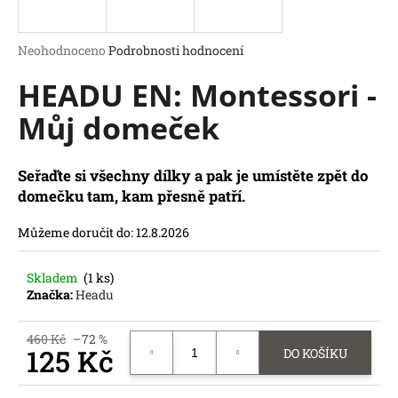
a
j
Průměrné
Neohodnoceno
Podrobnosti hodnocení
í
hodnocení
HEADU EN: Montessori -
produktu
t
je
?
Můj domeček
0,0
z
5
hvězdiček.
Seřaďte si všechny dílky a pak je umístěte zpět do
domečku tam, kam přesně patří.
HLEDAT
D
Můžeme doručit do:
12.8.2026
o
p
Skladem
(1 ks)
o
Značka:
Headu
r
u
460 Kč
–72 %
č
125 Kč
DO KOŠÍKU
u
Měrná
j