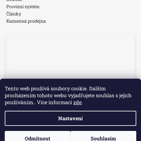
Provizní systém
Články
Kamenná prodejna
Tento web používá soubory cookie. Dalším
procházením tohoto webu vyjadřujete souhlas s jejich
používáním.. Více informací
zde
.
Nastavení
Vytvořil Shoptet
📢 Dovolená 3.–7. 8. Objednávky přijaté v tomto období
Odmítnout
Souhlasím
Copyright 2026
Time Walk s.r.o.
. Všechna práva vyhrazena.